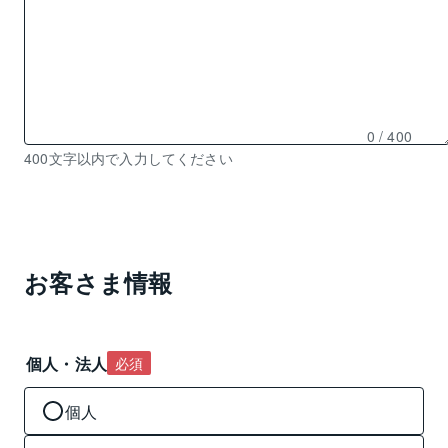
0
/ 400
残
400文字以内で入力してください
り
0
文
字
入
お客さま情報
力
可
能
個人・法人
必須
個人