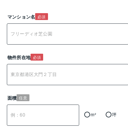
マンション名
必須
物件所在地
必須
面積
任意
m²
坪