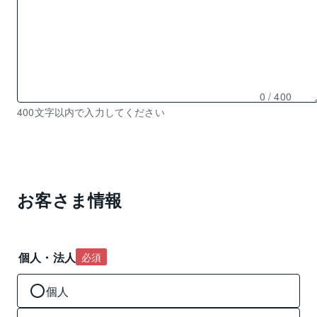
0
/ 400
残
400文字以内で入力してください
り
0
文
字
入
お客さま情報
力
可
能
個人・法人
必須
個人