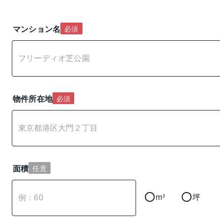
マンション名
必須
物件所在地
必須
面積
任意
m²
坪