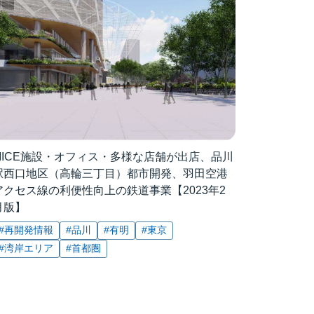
MICE施設・オフィス・多様な店舗が出店、品川
駅西口地区（高輪三丁目）都市開発、羽田空港
アクセス線の利便性向上の鉄道事業【2023年2
月版】
#再開発情報
#品川
#有明
#東京
#湾岸エリア
#首都圏