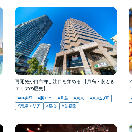
再開発が目白押し注目を集める 【月島​・勝どき
エリアの歴史】
#中央区
#勝どき
#月島
#東京
#東京23区
#湾岸エリア
#都心
#首都圏