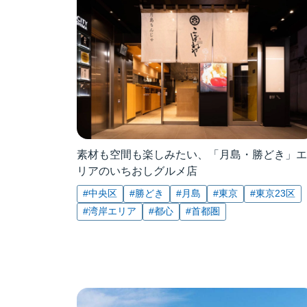
素材も空間も楽しみたい、「月島・勝どき」エ
リアのいちおしグルメ店
#中央区
#勝どき
#月島
#東京
#東京23区
#湾岸エリア
#都心
#首都圏