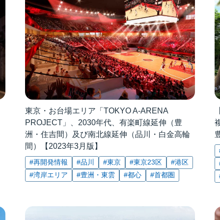
東京・お台場エリア「TOKYO A-ARENA
PROJECT」、2030年代、有楽町線延伸（豊
洲・住吉間）及び南北線延伸（品川・白金高輪
間）【2023年3月版】
#再開発情報
#品川
#東京
#東京23区
#港区
#湾岸エリア
#豊洲・東雲
#都心
#首都圏