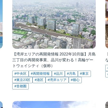
【湾岸エリアの再開発情報 2022年10月版】月島
三丁目の再開発事業、品川が変わる！高輪ゲー
トウェイシティ（仮称）
#中央区
#再開発情報
#品川
#月島
#東京
#東京23区
#港区
#湾岸エリア
#都心
#首都圏