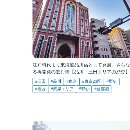
江戸時代より東海道品川宿として発展。さらな
る再開発の進む街【品川・三田エリアの歴史】
#三田
#品川
#東京
#東京23区
#歴史
#港区
#湾岸エリア
#都心
#首都圏