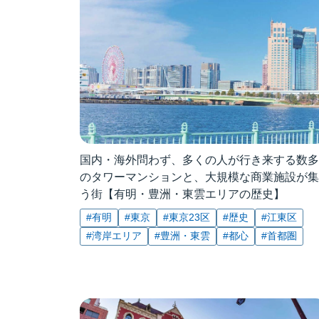
国内・海外問わず、多くの人が行き来する数多
のタワーマンションと、大規模な商業施設が集
う街【有明・豊洲・東雲エリアの歴史】
#有明
#東京
#東京23区
#歴史
#江東区
#湾岸エリア
#豊洲・東雲
#都心
#首都圏