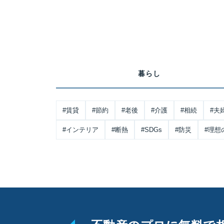
暮らし
#賃貸
#節約
#老後
#介護
#相続
#夫
#インテリア
#断熱
#SDGs
#防災
#理想