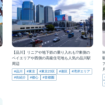
【品川】リニアや地下鉄の乗り入れも!?東側の
ベイエリアや西側の高級住宅地も人気の品川駅
周辺
#品川
#東京
#東京23区
#港区
#湾岸エリア
#街紹介
#都心
#首都圏