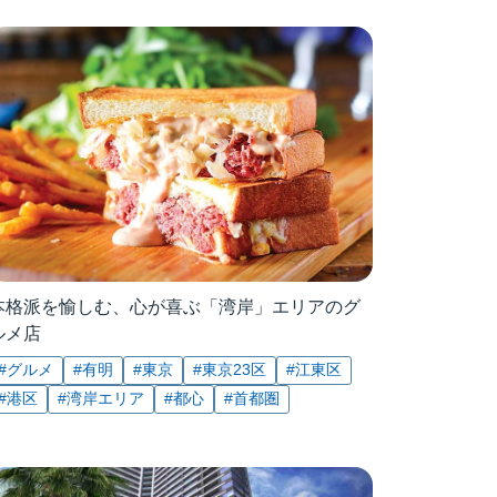
本格派を愉しむ、心が喜ぶ「湾岸」エリアのグ
ルメ店
#グルメ
#有明
#東京
#東京23区
#江東区
#港区
#湾岸エリア
#都心
#首都圏