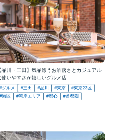
【品川・三田】気品漂うお洒落さとカジュアル
な使いやすさが嬉しいグルメ店
#グルメ
#三田
#品川
#東京
#東京23区
#港区
#湾岸エリア
#都心
#首都圏