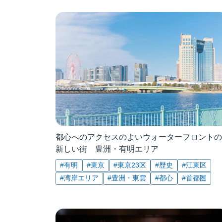
都心へのアクセスのよいウォーターフロントの
新しい街 豊洲・有明エリア
#有明
#東京
#東京23区
#歴史
#江東区
#湾岸エリア
#豊洲・東雲
#都心
#首都圏