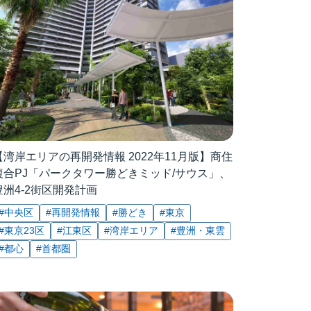
【湾岸エリアの再開発情報 2022年11月版】商住
複合PJ「パークタワー勝どきミッド/サウス」、
豊洲4-2街区開発計画
#中央区
#再開発情報
#勝どき
#東京
#東京23区
#江東区
#湾岸エリア
#豊洲・東雲
#都心
#首都圏