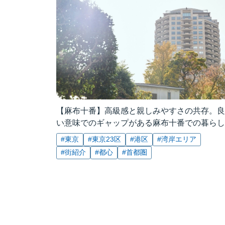
【麻布十番】高級感と親しみやすさの共存。良
い意味でのギャップがある麻布十番での暮らし
#東京
#東京23区
#港区
#湾岸エリア
#街紹介
#都心
#首都圏