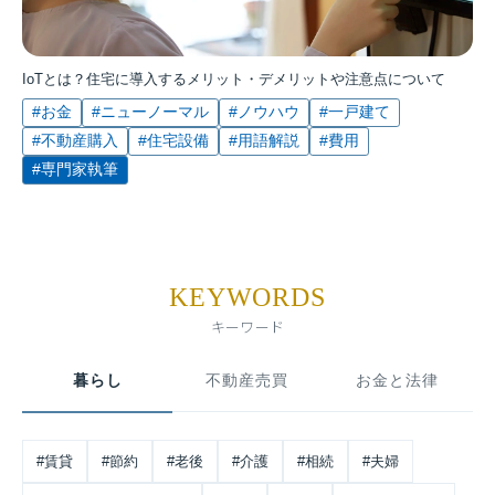
IoTとは？住宅に導入するメリット・デメリットや注意点について
#お金
#ニューノーマル
#ノウハウ
#一戸建て
#不動産購入
#住宅設備
#用語解説
#費用
#専門家執筆
KEYWORDS
キーワード
暮らし
不動産売買
お金と法律
#賃貸
#節約
#老後
#介護
#相続
#夫婦