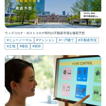
ウィズコロナ・ポストコロナ時代の不動産市場を徹底予想
#ニューノーマル
#マンション
#一戸建て
#不動産市況
#土地
#移住
#郊外