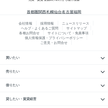
首都圏
関西
札幌
仙台
名古屋
福岡
会社情報
採用情報
ニュースリリース
ヘルプ・よくあるご質問
サイトマップ
各種お問合せ
サイトについて・免責事項
個人情報保護・プライバシーポリシー
ご意見・お問合せ
買いたい
マンションの購入
新築・分譲マンションの購入
売りたい
中古マンションの購入
一戸建ての購入
マンションの売却・査定
新築一戸建ての購入
一戸建ての売却・査定
借りたい
中古一戸建ての購入
土地の売却・査定
土地の購入
スピードAI査定
不動産購入の流れ
物件を借りる
不動産売却について
注目キーワード物件特集
オフィス・店舗の賃貸
貸したい・賃貸経営
不動産査定について
購入ガイド
借りるときの流れ
売却サービス
借りるガイド
不動産売却の流れ
無料賃料査定