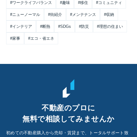
#ワークライフバランス
#趣味
#移住
#コミュニティ
#ニューノーマル
#街紹介
#メンテナンス
#収納
#インテリア
#断熱
#SDGs
#防災
#理想の住まい
#家事
#エコ・省エネ
不動産のプロに
無料で相談してみませんか
初めての不動産購入から売却・賃貸まで、トータルサポート致