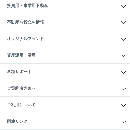
多言語対応
不動産買換えの流れ
マンション賃料データ
投資用・事業用不動産
売却ガイド
賃貸管理プラン
English
繁体中文
簡体中文
リロケーションについて
投資用不動産
貸すときの流れ
事業用不動産
不動産お役立ち情報
貸すガイド
マンション投資
投資用マンション
不動産AIアドバイザー Tellus Talk
マンション一棟
マンションライブラリー
オリジナルブランド
アパート経営
人気マンションランキング
アパート投資用物件
暮らしに役立つ不動産メディア

収益物件
当社売主リノベーションマンション
「Lnote」
ビル購入（ビル一棟）
一棟リノベーションマンション

資産運用・活用
不動産相場・不動産価格情報
投資用不動産の売却査定
L`GENTE（ルジェンテ）
不動産売却FAQ
事業用不動産の売却査定
区分リノベーションマンション

不動産コラム・ニュース
等価交換事業
海外不動産
Lideas（リディアス）
不動産用語集
不動産M&A
各種サポート
投資用一棟レジデンスWELL

不動産なんでもネット相談室
アセットマネジメント・出資
SQUARE（ウェルスクエア）
住まいの税金
不動産小口投資

シニア向けサポート
物件一括検索（購入＆賃貸）
LEGACIA（レガシア）
相続サポート
ご契約者さまへ
リフォームサポート
ご契約者さまサポートメニュー
ご紹介・再契約特典
ご利用について
入居者様専用-各種ご案内（賃貸）
東急こすもす会「こすもすWeb」
本人確認に関するお客様へのお願い
金融商品取引について
関連リンク
東急リバブル ソーシャルメディアポリシー
ご意見・お問い合わせ（金融商品取引専用の相談・お問い合わせ窓口）