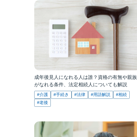
成年後見人になれる人は誰？資格の有無や親族
がなれる条件、法定相続人についても解説
#介護
#手続き
#法律
#用語解説
#相続
#老後