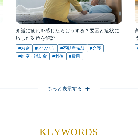
介護に疲れを感じたらどうする？要因と症状に
応じた対策を解説
#お金
#ノウハウ
#不動産売却
#介護
#制度・補助金
#老後
#費用
もっと表示する
KEYWORDS