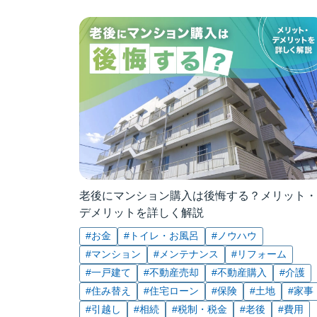
老後にマンション購入は後悔する？メリット・
デメリットを詳しく解説
#お金
#トイレ・お風呂
#ノウハウ
#マンション
#メンテナンス
#リフォーム
#一戸建て
#不動産売却
#不動産購入
#介護
#住み替え
#住宅ローン
#保険
#土地
#家事
#引越し
#相続
#税制・税金
#老後
#費用