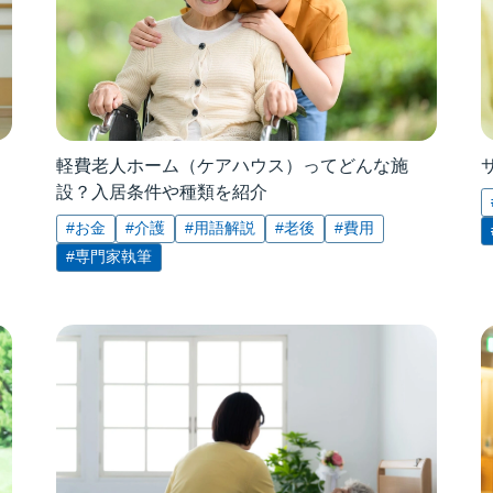
軽費老人ホーム（ケアハウス）ってどんな施
設？入居条件や種類を紹介
#お金
#介護
#用語解説
#老後
#費用
#専門家執筆