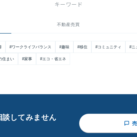
キーワード
不動産売買
婦
#ワークライフバランス
#趣味
#移住
#コミュニティ
#ニ
の住まい
#家事
#エコ・省エネ
相談してみません
売