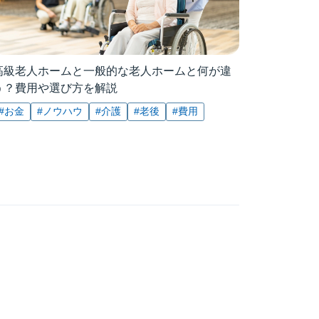
高級老人ホームと一般的な老人ホームと何が違
う？費用や選び方を解説
#お金
#ノウハウ
#介護
#老後
#費用