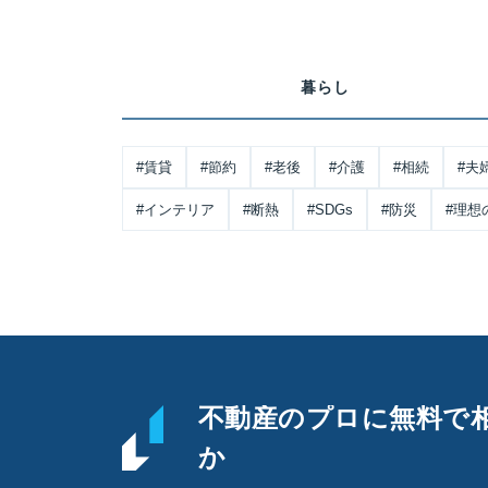
暮らし
#賃貸
#節約
#老後
#介護
#相続
#夫
#インテリア
#断熱
#SDGs
#防災
#理想
不動産のプロに
無料で
か