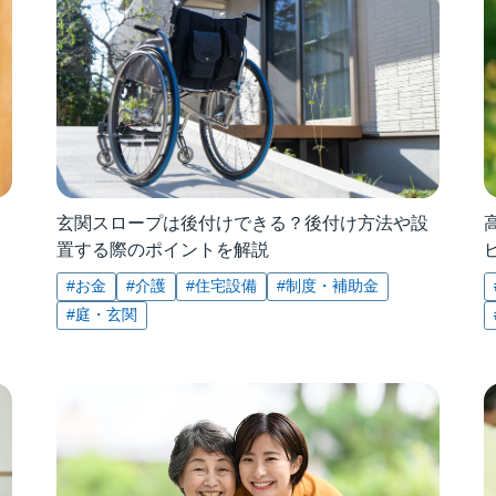
玄関スロープは後付けできる？後付け方法や設
置する際のポイントを解説
#お金
#介護
#住宅設備
#制度・補助金
#庭・玄関