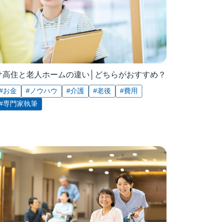
サ高住と老人ホームの違い│どちらがおすすめ？
#お金
#ノウハウ
#介護
#老後
#費用
#専門家執筆