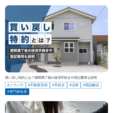
買い戻し特約とは？期間満了後の抹消手続きや登記費用も説明
#ノウハウ
#不動産売却
#手続き
#法律
#用語解説
#専門家執筆