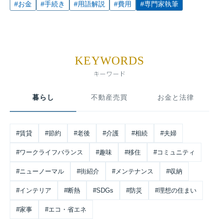
#お金
#手続き
#用語解説
#費用
#専門家執筆
KEYWORDS
キーワード
暮らし
不動産売買
お金と法律
#賃貸
#節約
#老後
#介護
#相続
#夫婦
#ワークライフバランス
#趣味
#移住
#コミュニティ
#ニューノーマル
#街紹介
#メンテナンス
#収納
#インテリア
#断熱
#SDGs
#防災
#理想の住まい
#家事
#エコ・省エネ