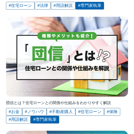
#住宅ローン
#法律
#用語解説
#専門家執筆
団信とは？住宅ローンとの関係や仕組みをわかりやすく解説
#お金
#ノウハウ
#不動産購入
#住宅ローン
#保険
#用語解説
#専門家執筆