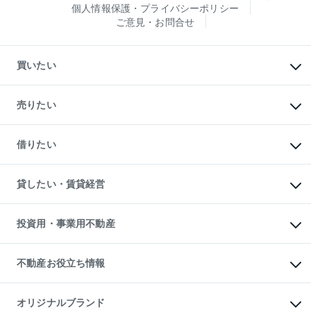
個人情報保護・プライバシーポリシー
ご意見・お問合せ
買いたい
マンションの購入
新築・分譲マンションの購入
売りたい
中古マンションの購入
一戸建ての購入
マンションの売却・査定
新築一戸建ての購入
一戸建ての売却・査定
借りたい
中古一戸建ての購入
土地の売却・査定
土地の購入
スピードAI査定
不動産購入の流れ
物件を借りる
不動産売却について
注目キーワード物件特集
オフィス・店舗の賃貸
貸したい・賃貸経営
不動産査定について
購入ガイド
借りるときの流れ
売却サービス
借りるガイド
不動産売却の流れ
無料賃料査定
多言語対応
不動産買換えの流れ
マンション賃料データ
投資用・事業用不動産
売却ガイド
賃貸管理プラン
English
繁体中文
簡体中文
リロケーションについて
投資用不動産
貸すときの流れ
事業用不動産
不動産お役立ち情報
貸すガイド
マンション投資
投資用マンション
不動産AIアドバイザー Tellus Talk
マンション一棟
マンションライブラリー
オリジナルブランド
アパート経営
人気マンションランキング