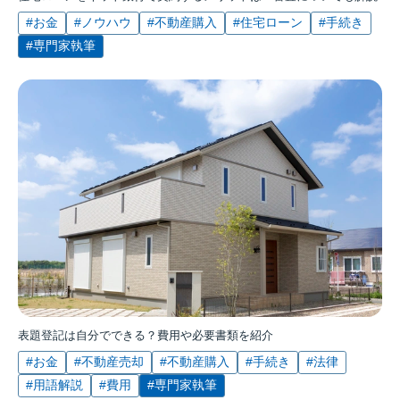
#お金
#ノウハウ
#不動産購入
#住宅ローン
#手続き
#専門家執筆
表題登記は自分でできる？費用や必要書類を紹介
#お金
#不動産売却
#不動産購入
#手続き
#法律
#用語解説
#費用
#専門家執筆