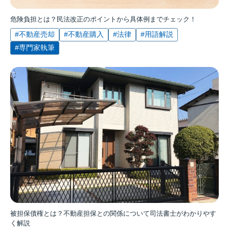
危険負担とは？民法改正のポイントから具体例までチェック！
#不動産売却
#不動産購入
#法律
#用語解説
#専門家執筆
被担保債権とは？不動産担保との関係について司法書士がわかりやす
く解説