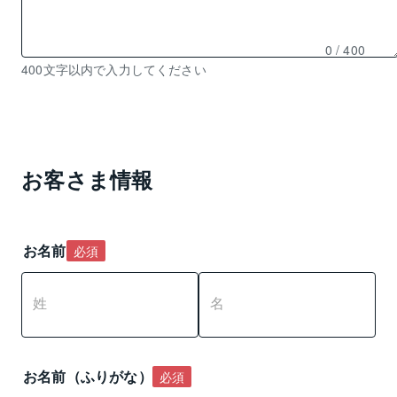
0
/ 400
残
400文字以内で入力してください
り
0
文
字
入
お客さま情報
力
可
能
お名前
必須
お名前（ふりがな）
必須