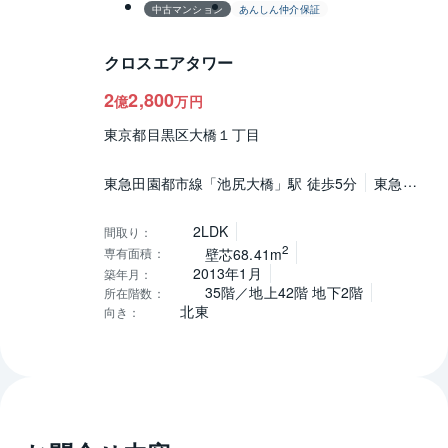
中古マンション
あんしん仲介保証
クロスエアタワー
2
2,800
億
万円
東京都目黒区大橋１丁目
東急田園都市線「池尻大橋」駅 徒歩5分
東急東
横線「中目黒」駅 徒歩16分
山手線「渋谷」駅
徒歩20分
2LDK
間取り
：
2
専有面積
：
壁芯68.41m
2013年1月
築年月
：
35階／地上42階 地下2階
所在階数
：
北東
向き
：