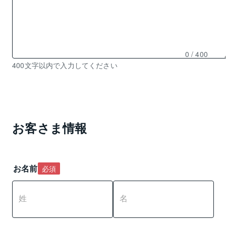
0
/ 400
残
400文字以内で入力してください
り
0
文
字
入
お客さま情報
力
可
能
お名前
必須