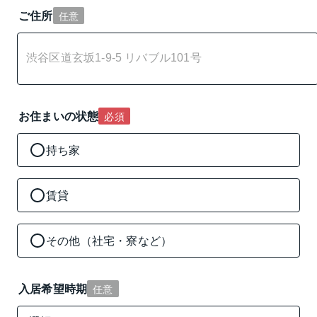
ご住所
任意
お住まいの状態
必須
持ち家
賃貸
その他（社宅・寮など）
入居希望時期
任意