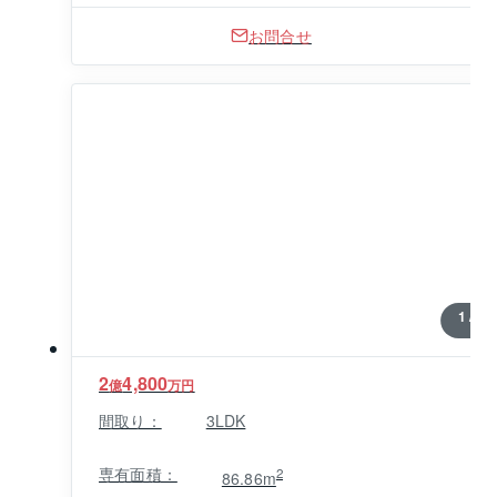
お問合せ
1 / 0
2
4,800
億
万円
間取り：
3LDK
専有面積：
2
86.86m