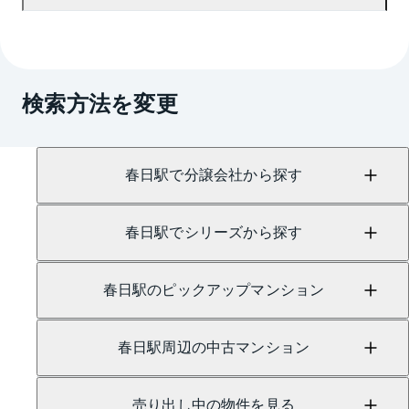
マンションAI査定では、ご所有マンションの推定価
格をAIがすぐにスピード査定いたします。
→
AI査定はこちら
A.
売買に関するお問い合わせは、
文京春日センター
（TEL：0800-222-1090）
検索方法を変更
賃貸に関するお問い合わせは、
茗荷谷センター
（TEL：0120-965-049）
にて承っております。
春日駅で分譲会社から探す
春日駅でシリーズから探す
春日駅のピックアップマンション
春日駅周辺の中古マンション
売り出し中の物件を見る