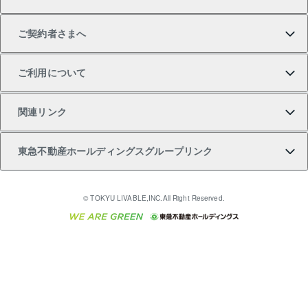
土地の購入
不動産査定について
リロケーションについて
マンション投資
マンションライブラリー
等価交換事業
テ）
ご契約者さまへ
不動産購入の流れ
売却サービス
貸すときの流れ
投資用マンション
人気マンションランキング
区分リノベーションマンション Lideas（リディアス）
不動産M&A
シニア向けサポート
ご利用について
投資用一棟レジデンスWELL SQUARE（ウェルスクエ
注目キーワード物件特集
不動産売却の流れ
貸すガイド
マンション一棟
暮らしに役立つ不動産メディア 「Lnote」
アセットマネジメント・出資
相続サポート
ご契約者さまサポートメニュー
ア）
関連リンク
購入ガイド
不動産買換えの流れ
アパート経営
不動産相場・不動産価格情報
不動産小口投資 LEGACIA（レガシア）
リフォームサポート
ご紹介・再契約特典
本人確認に関するお客様へのお願い
東急不動産ホールディングスグループリンク
売却ガイド
アパート投資用物件
不動産売却FAQ
入居者様専用-各種ご案内（賃貸）
金融商品取引について
すまいValue
多言語対応
English
繁体中文
簡体中文
これからご結婚される方に東急百貨店のブライダルク
© TOKYU LIVABLE,INC.All Right Reserved.
収益物件
不動産コラム・ニュース
東急こすもす会「こすもすWeb」
東急リバブル ソーシャルメディアポリシー
東急不動産
ラブ
ご意見・お問い合わせ（金融商品取引専用の相談・お
人材サービスのご用命は 東急リバブルスタッフ株式会
ビル購入（ビル一棟）
不動産用語集
東急コミュニティー
問い合わせ窓口）
社まで
投資用不動産の売却査定
不動産なんでもネット相談室
保険募集におけるプライバシー・ポリシー
東北の逸品を贈ります 東北すぐれものセレクション
東急リバブル