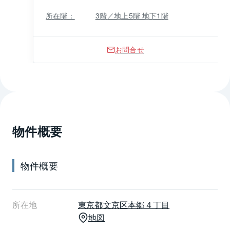
所在階：
3階／地上5階 地下1階
お問合せ
物件概要
物件概要
所在地
東京都
文京区
本郷４丁目
地図