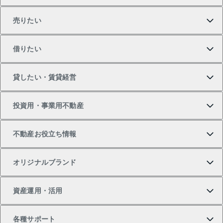
売りたい
買いたいTOP
借りたい
マンションの購入
売りたいTOP
貸したい・賃貸経営
新築・分譲マンションの購入
マンションの売却・査定
借りたいTOP
投資用・事業用不動産
中古マンションの購入
一戸建ての売却・査定
物件を借りる
貸したいTOP
不動産お役立ち情報
一戸建ての購入
土地の売却・査定
オフィス・店舗の賃貸
無料賃料査定
投資用・事業用不動産TOP
オリジナルブランド
新築一戸建ての購入
スピードAI査定
借りるときの流れ
マンション賃料データ
投資用不動産
不動産お役立ち情報
資産運用・活用
中古一戸建ての購入
不動産売却について
借りるガイド
賃貸管理プラン
事業用不動産
不動産AIアドバイザー Tellus Talk
当社売主リノベーションマンション
各種サポート
一棟リノベーションマンション L`GENTE（ルジェン