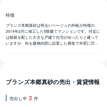
特徴
ブランズ本郷真砂は明るいベージュの外観が特徴の、
2014年2月に竣工した5階建てマンションです。付近に
は植栽を配した大きな戸建て住宅がゆったりと建って
いますが、柱を建物内部に設置した構造で外壁に凹凸
がなく、バルコニーの腰壁にガラスを用いるなど、全
体的に軽やかな印象の建物で、周囲に圧迫感を与え
ず、落ち着いた住宅街によく調和しています。フィッ
トネスジム、日用品、スーパー、レストラン、遊園地
などのある複合商業施設も徒歩5分のところにあり、毎
日のお買い物に便利です。ブランズ本郷真砂の分譲時
ブランズ本郷真砂
の売出・賃貸情報
の間取りは1LDK～3LDK、広さは40㎡台半ば～80㎡台
後半が中心で、DINKSからファミリーに対応する住戸
2
タイプで構成、各戸の玄関前にアルコープを設け、各
売出し中
件
戸の独立性を保ったプランが特徴です。床暖房、フル