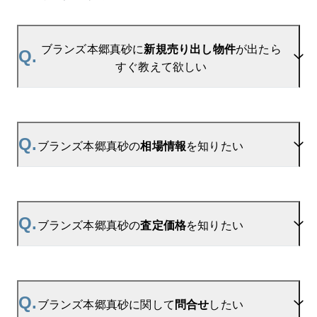
ブランズ本郷真砂に
新規売り出し物件
が出たら
Q.
すぐ教えて欲しい
A.
当サイトには、
「売り出されたら教えて」
リクエス
ト機能がございます。お気に入りのマンションをご
Q.
ブランズ本郷真砂の
相場情報
を知りたい
登録いただきますと、新着情報をいち早くお届けし
ます。
ご登録はこちら→
ブランズ本郷真砂の新着登録
A.
参考相場価格、参考相場賃料
を掲載しております。
ブランズ本郷真砂の過去の販売事例や、周辺の販売
Q.
ブランズ本郷真砂の
査定価格
を知りたい
実績からAIが算出した数値です。ご希望の広さに合
わせてご確認いただけますので、平米数選択もご活
用ください。
A.
ブランズ本郷真砂の無料売却査定は
お問い合わせフォーム
よりお問い合わせください。
Q.
ブランズ本郷真砂に関して
問合せ
したい