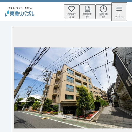
お気に
検索条
閲覧履
メ
入り
件
歴
ニュー