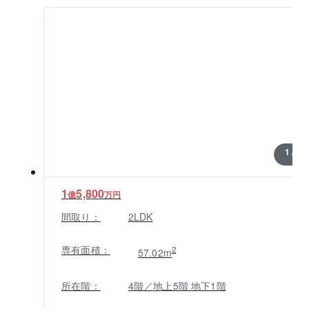
オートバス、宅配ボックス、オートロック、AEDなど
便利で安心な住まいを支える設備が揃っています。屋
内アクセス可能なごみ置き場は悪天候時のゴミ出しも
スムーズ。ブランズ本郷真砂の最寄り駅は都営三田線
の春日駅で駅から徒歩3分、通勤通学に利便性の高い好
立地です。東京メトロ丸ノ内線の後楽園駅も利用でき
ます。
1 / 0
1
5,800
億
万円
間取り：
2LDK
専有面積：
2
57.02m
所在階：
4階／地上5階 地下1階