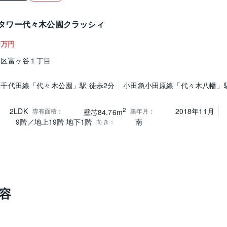
タワー代々木公園クラッシィ
0
万円
谷区富ヶ谷１丁目
千代田線「代々木公園」駅 徒歩2分
小田急小田原線「代々木八幡」駅
2
2LDK
2018年11月
専有面積
：
築年月
：
壁芯84.76m
9階／地上19階 地下1階
南
向き
：
容