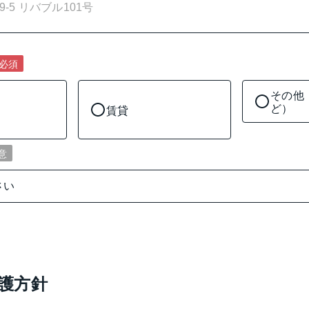
必須
その他
ど）
賃貸
意
護方針