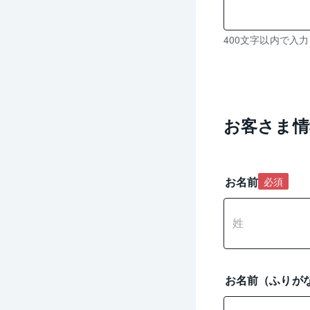
残
400文字以内で入
り
0
文
字
入
お客さま情
力
可
能
お名前
必須
お名前（ふりが