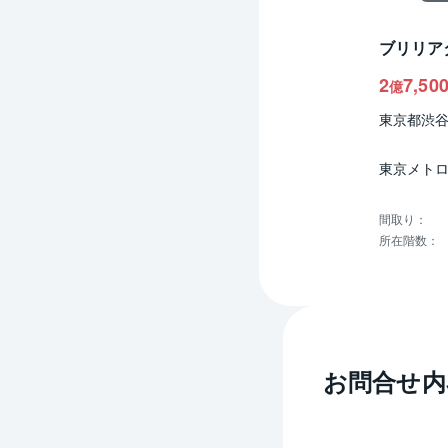
ブリリア
2
7,50
億
東京都渋
東京メトロ
間取り
：
所在階数
：
お問合せ内