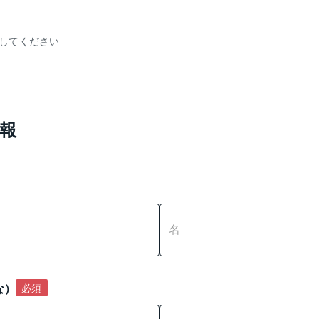
力してください
報
な）
必須