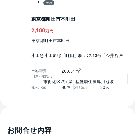
土地
東京都町田市本町田
2,180
万円
東京都町田市本町田
小田急小田原線「町田」駅 バス13分「今井谷戸」
停 徒歩6分
2
土地面積
：
200.51m
用途地域等
：
市街化区域 / 第1種低層住居専用地域
40％
80％
建ぺい率
：
容積率
：
お問合せ内容