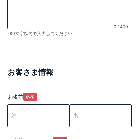
0
/ 400
残
400文字以内で入力してください
り
0
文
字
入
お客さま情報
力
可
能
お名前
必須