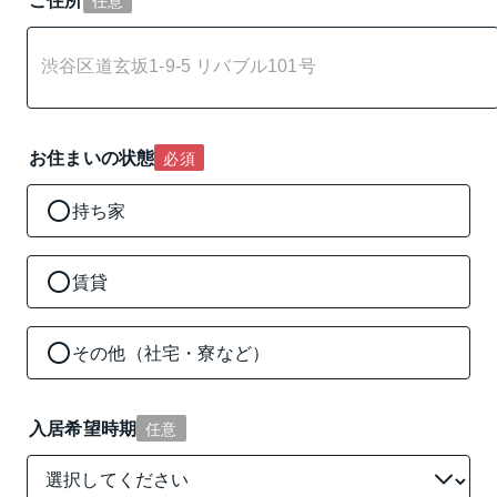
お住まいの状態
必須
持ち家
賃貸
その他（社宅・寮など）
入居希望時期
任意