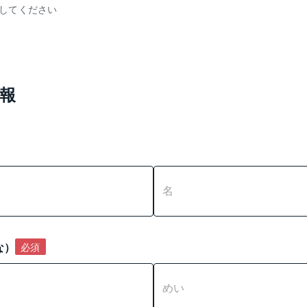
力してください
報
な）
必須