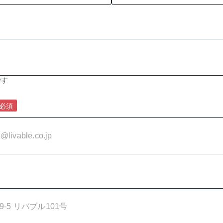
です
必須