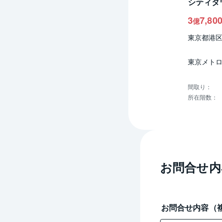
シティタ
3
7,80
億
東京都港
東京メトロ
間取り
：
所在階数
：
お問合せ内
お問合せ内容（