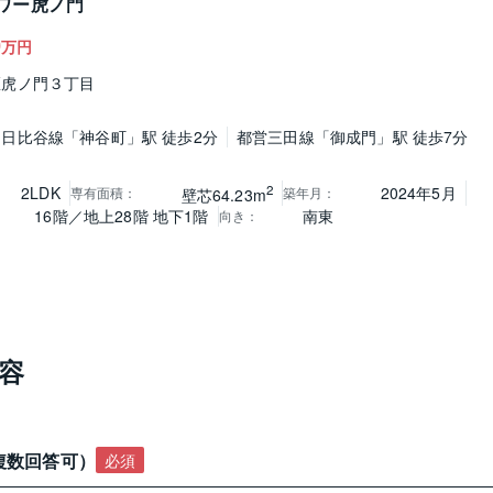
ワー虎ノ門
0
万円
区虎ノ門３丁目
日比谷線「神谷町」駅 徒歩2分
都営三田線「御成門」駅 徒歩7分
2
2LDK
2024年5月
専有面積
：
築年月
：
壁芯64.23m
16階／地上28階 地下1階
南東
向き
：
容
複数回答可）
必須