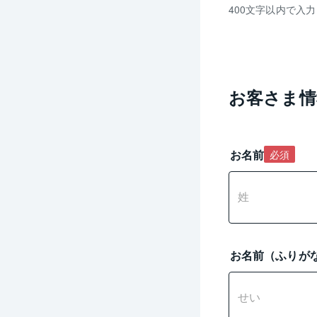
残
400文字以内で入
り
0
文
字
入
お客さま情
力
可
能
お名前
必須
お名前（ふりが