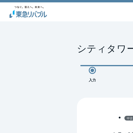
シティタワ
入力
中古