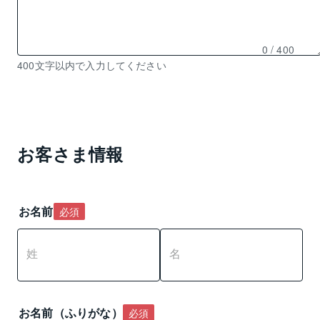
0
/ 400
残
400文字以内で入力してください
り
0
文
字
入
お客さま情報
力
可
能
お名前
必須
お名前（ふりがな）
必須