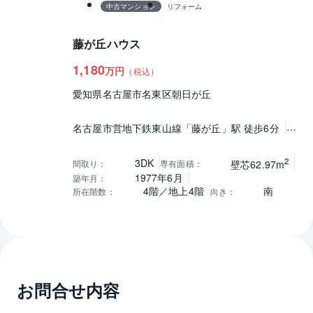
中古マンション
リフォーム
藤が丘ハウス
1,180
万円
（税込）
愛知県名古屋市名東区朝日が丘
名古屋市営地下鉄東山線「藤が丘」駅 徒歩6分
リニモ「藤が丘」駅 徒歩6分
リニモ「はなみず
き通」駅 徒歩21分
2
3DK
間取り
：
専有面積
：
壁芯62.97m
1977年6月
築年月
：
4階／地上4階
南
所在階数
：
向き
：
お問合せ内容