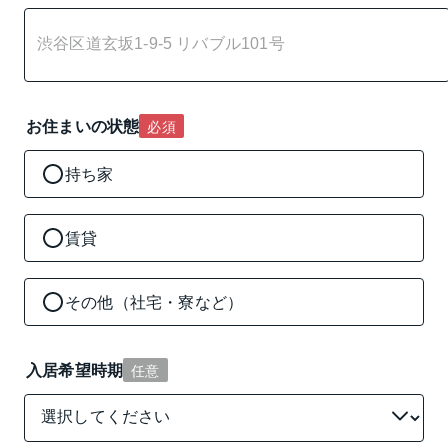
お住まいの状態
必須
持ち家
賃貸
その他（社宅・寮など）
入居希望時期
任意