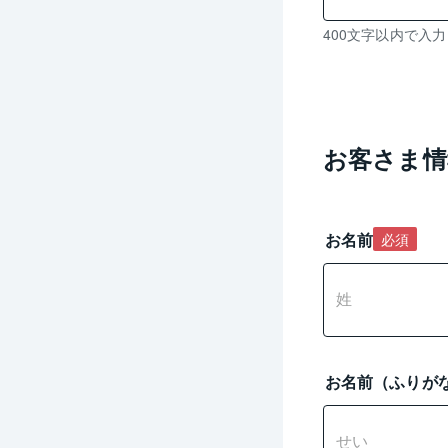
残
400文字以内で入
り
0
文
字
入
お客さま情
力
可
能
お名前
必須
お名前（ふりが