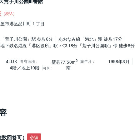
ス荒子川公園Ⅲ番館
円
（税込）
古屋市港区品川町１丁目
「荒子川公園」駅 徒歩6分
あおなみ線「港北」駅 徒歩17分
地下鉄名港線「港区役所」駅 バス18分「荒子川公園駅」停 徒歩6分
2
4LDK
1998年3月
専有面積
：
築年月
：
壁芯77.50m
4階／地上10階
南
向き
：
容
複数回答可）
必須