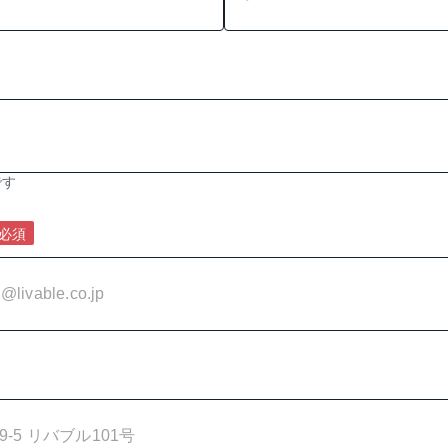
です
必須