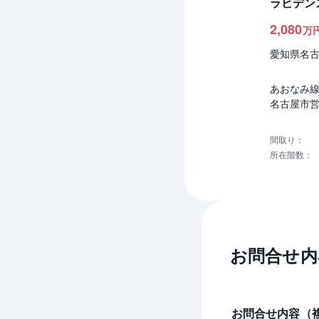
ラビデン
2,080
万
愛知県名
あおなみ線
名古屋市営
間取り
：
所在階数
：
お問合せ内
お問合せ内容（