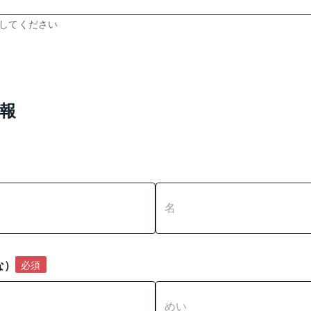
力してください
報
な）
必須