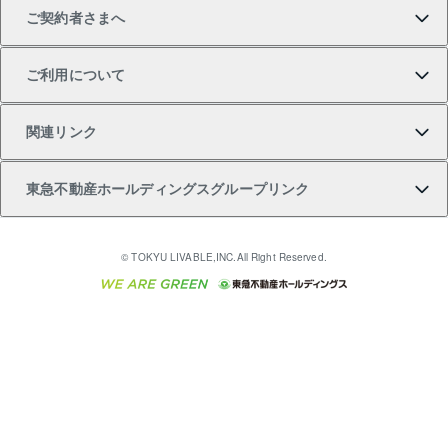
ご契約者さまへ
不動産購入の流れ
売却サービス
貸すときの流れ
投資用マンション
人気マンションランキング
区分リノベーションマンション Lideas（リディアス）
不動産M&A
シニア向けサポート
ご利用について
投資用一棟レジデンスWELL SQUARE（ウェルスクエ
注目キーワード物件特集
不動産売却の流れ
貸すガイド
マンション一棟
暮らしに役立つ不動産メディア 「Lnote」
アセットマネジメント・出資
相続サポート
ご契約者さまサポートメニュー
ア）
関連リンク
購入ガイド
不動産買換えの流れ
アパート経営
不動産相場・不動産価格情報
不動産小口投資 LEGACIA（レガシア）
リフォームサポート
ご紹介・再契約特典
本人確認に関するお客様へのお願い
東急不動産ホールディングスグループリンク
売却ガイド
アパート投資用物件
不動産売却FAQ
入居者様専用-各種ご案内（賃貸）
金融商品取引について
すまいValue
多言語対応
English
繁体中文
簡体中文
これからご結婚される方に東急百貨店のブライダルク
© TOKYU LIVABLE,INC.All Right Reserved.
収益物件
不動産コラム・ニュース
東急こすもす会「こすもすWeb」
東急リバブル ソーシャルメディアポリシー
東急不動産
ラブ
ご意見・お問い合わせ（金融商品取引専用の相談・お
人材サービスのご用命は 東急リバブルスタッフ株式会
ビル購入（ビル一棟）
不動産用語集
東急コミュニティー
問い合わせ窓口）
社まで
投資用不動産の売却査定
不動産なんでもネット相談室
保険募集におけるプライバシー・ポリシー
東北の逸品を贈ります 東北すぐれものセレクション
東急リバブル
ダイレクトメール（郵送物）・Eメールなどの送付停
事業用不動産の売却査定
住まいの税金
民泊の開業・運営のご相談は「ReINN株式会社」まで
東急住宅リース
止について