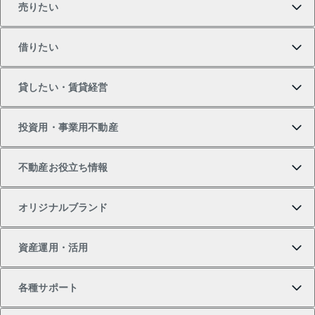
売りたい
買いたいTOP
借りたい
マンションの購入
売りたいTOP
貸したい・賃貸経営
新築・分譲マンションの購入
マンションの売却・査定
借りたいTOP
投資用・事業用不動産
中古マンションの購入
一戸建ての売却・査定
物件を借りる
貸したいTOP
不動産お役立ち情報
一戸建ての購入
土地の売却・査定
オフィス・店舗の賃貸
無料賃料査定
投資用・事業用不動産TOP
オリジナルブランド
新築一戸建ての購入
スピードAI査定
借りるときの流れ
マンション賃料データ
投資用不動産
不動産お役立ち情報
資産運用・活用
中古一戸建ての購入
不動産売却について
借りるガイド
賃貸管理プラン
事業用不動産
不動産AIアドバイザー Tellus Talk
当社売主リノベーションマンション
各種サポート
一棟リノベーションマンション L`GENTE（ルジェン
土地の購入
不動産査定について
リロケーションについて
マンション投資
マンションライブラリー
等価交換事業
テ）