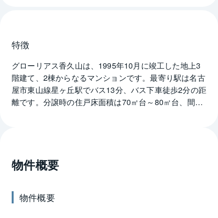
特徴
グローリアス香久山は、1995年10月に竣工した地上3
階建て、2棟からなるマンションです。最寄り駅は名古
屋市東山線星ヶ丘駅でバス13分、バス下車徒歩2分の距
離です。分譲時の住戸床面積は70㎡台～80㎡台、間取
りが3LDK～4LDKとファミリー向けマンションとなっ
ています。グローリアス香久山のエントランスはオー
トロック式で各住戸内にモニターTV付きセキュリティ
インターホンが設置されていますので防犯・防災面で
物件概要
安心できるマンションです。エントランスホールは広
めでソファのあるラウンジがゆとり感を感じさせま
す。バルコニーの奥行きが壁芯で1.6m～1.9mほどあり
物件概要
ますので洗濯を干すのが便利です。マンションは第1種
低層住居専用地域にあり高い建物のない環境のところ