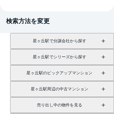
→
AI査定はこちら
A.
売買に関するお問い合わせは、
原センター
（TEL：
0800-222-7109）
検索方法を変更
にて承っております。
星ヶ丘駅で分譲会社から探す
星ヶ丘駅でシリーズから探す
星ヶ丘駅のピックアップマンション
星ヶ丘駅周辺の中古マンション
売り出し中の物件を見る