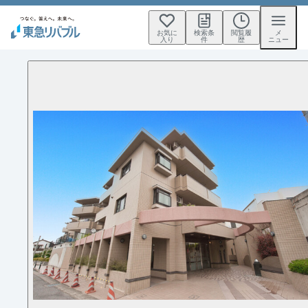
お気に
検索条
閲覧履
メ
入り
件
歴
ニュー