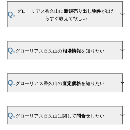
グローリアス香久山に
新規売り出し物件
が出た
Q.
らすぐ教えて欲しい
A.
当サイトには、
「売り出されたら教えて」
リクエス
ト機能がございます。お気に入りのマンションをご
Q.
グローリアス香久山の
相場情報
を知りたい
登録いただきますと、新着情報をいち早くお届けし
ます。
ご登録はこちら→
グローリアス香久山の新着登録
A.
参考相場価格、参考相場賃料
を掲載しております。
グローリアス香久山の過去の販売事例や、周辺の販
Q.
グローリアス香久山の
査定価格
を知りたい
売実績からAIが算出した数値です。ご希望の広さに
合わせてご確認いただけますので、平米数選択もご
活用ください。
A.
グローリアス香久山の無料売却査定は
お問い合わせフォーム
よりお問い合わせください。
Q.
グローリアス香久山に関して
問合せ
したい
マンションAI査定では、ご所有マンションの推定価
格をAIがすぐにスピード査定いたします。