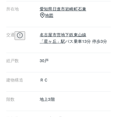
です。低層階のマンションで暮らしたい方に向いてい
所在地
愛知県
日進市
岩崎町石兼
るでしょう。近隣にスーパーやコンビニエンスストア
地図
がありますので徒歩でお買い物が出来ます。グローリ
アス香久山の外観はソフトベージュ系色のタイル貼り
を基調としていて優しい印象のマンションです。エン
交通
名古屋市営地下鉄東山線
トランスのゲートが邸宅のようです。
「星ヶ丘」駅
バス乗車13分 停歩3分
総戸数
30戸
建物構造
ＲＣ
階数
地上3階 