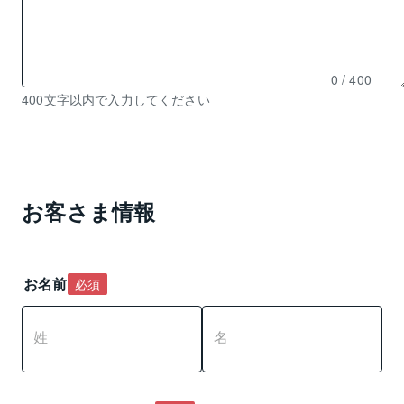
0
/ 400
残
400文字以内で入力してください
り
0
文
字
入
お客さま情報
力
可
能
お名前
必須