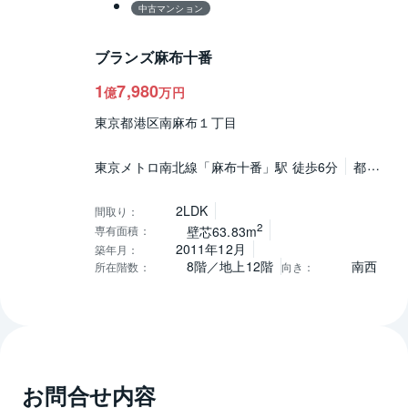
中古マンション
ブランズ麻布十番
1
7,980
億
万円
東京都港区南麻布１丁目
東京メトロ南北線「麻布十番」駅 徒歩6分
都営
大江戸線「麻布十番」駅 徒歩6分
2LDK
間取り
：
2
専有面積
：
壁芯63.83m
2011年12月
築年月
：
8階／地上12階
南西
所在階数
：
向き
：
お問合せ内容