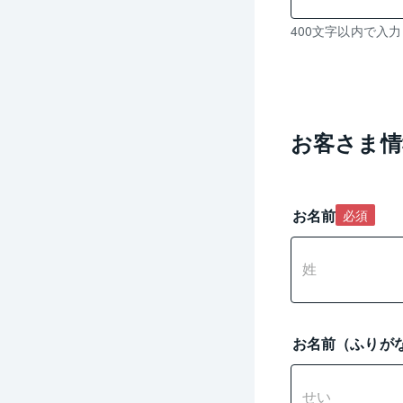
残
400文字以内で入
り
0
文
字
入
お客さま情
力
可
能
お名前
必須
お名前（ふりが