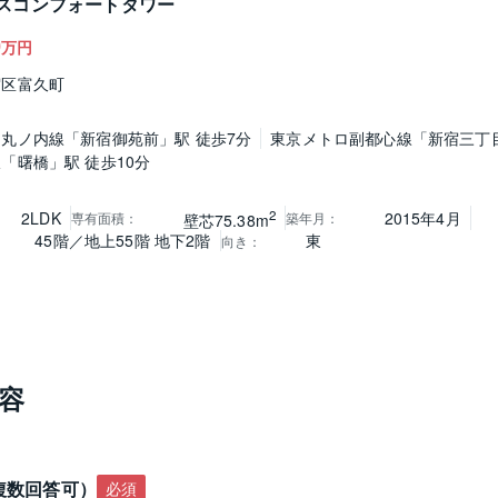
スコンフォートタワー
0
万円
宿区富久町
丸ノ内線「新宿御苑前」駅 徒歩7分
東京メトロ副都心線「新宿三丁目
「曙橋」駅 徒歩10分
2
2LDK
2015年4月
専有面積
：
築年月
：
壁芯75.38m
45階／地上55階 地下2階
東
向き
：
容
複数回答可）
必須