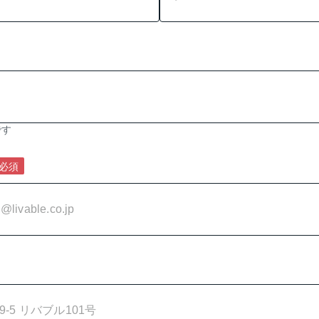
です
必須