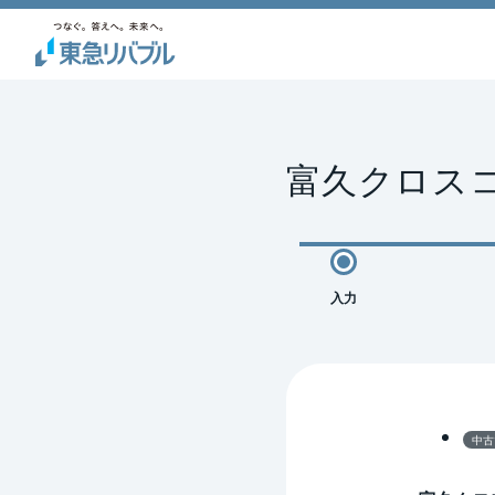
富久クロス
入力
中古