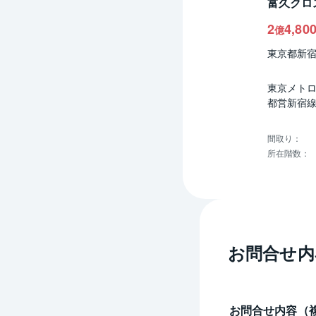
富久クロ
2
4,80
億
東京都新
東京メトロ
都営新宿線
間取り
：
所在階数
：
お問合せ内
お問合せ内容（