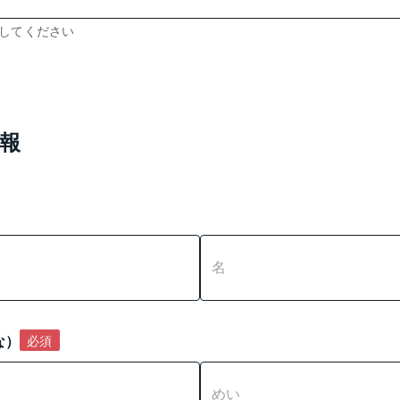
力してください
報
な）
必須