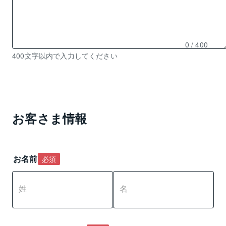
0
/ 400
残
400文字以内で入力してください
り
0
文
字
入
お客さま情報
力
可
能
お名前
必須