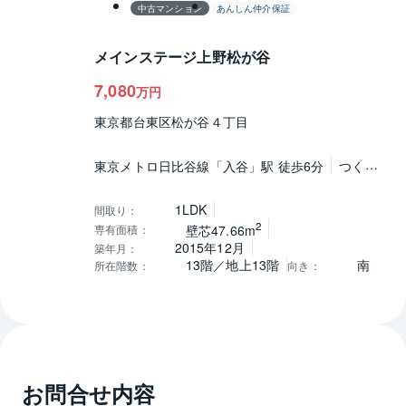
中古マンション
あんしん仲介保証
メインステージ上野松が谷
7,080
万円
東京都台東区松が谷４丁目
東京メトロ日比谷線「入谷」駅 徒歩6分
つくば
エクスプレス「浅草」駅 徒歩8分
山手線「上
野」駅 徒歩15分
1LDK
間取り
：
2
専有面積
：
壁芯47.66m
2015年12月
築年月
：
13階／地上13階
南
所在階数
：
向き
：
お問合せ内容