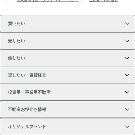
買いたい
売りたい
買いたいTOP
借りたい
マンションの購入
売りたいTOP
貸したい・賃貸経営
新築・分譲マンションの購入
マンションの売却・査定
借りたいTOP
投資用・事業用不動産
中古マンションの購入
一戸建ての売却・査定
物件を借りる
貸したいTOP
不動産お役立ち情報
一戸建ての購入
土地の売却・査定
オフィス・店舗の賃貸
無料賃料査定
投資用・事業用不動産TOP
オリジナルブランド
新築一戸建ての購入
スピードAI査定
借りるときの流れ
マンション賃料データ
投資用不動産
不動産お役立ち情報