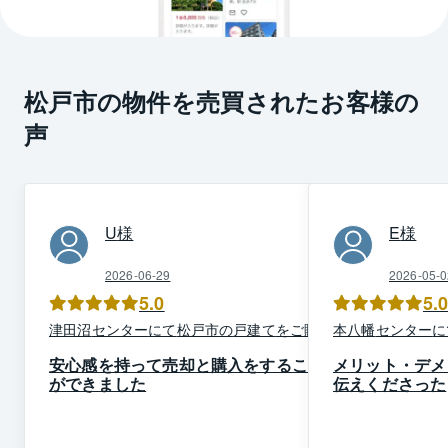
松戸市の物件を売買されたお客様の
声
U
様
E
様
2026-06-29
2026-05-0
5.0
5.
津田沼
センター
にて
松戸市
の
戸建て
を
ご購入
本八幡
センター
に
安心感を持って売却と購入をすること
メリット・デメ
ができました
伝えくださった