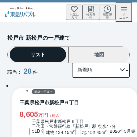
お気に
検索条
閲覧履
メ
入り
件
歴
ニュー
松戸市 新松戸の一戸建て
リスト
地図
28
該当：
件
1 / 0
間取り
新築一戸建て
千葉県松戸市新松戸６丁目
8,605
万円
（税込）
千葉県松戸市新松戸６丁目
千代田・常磐緩行線「新松戸」駅 徒歩17分
5LDK
2026年3月築
2
2
建物 134.15m
土地 152.45m