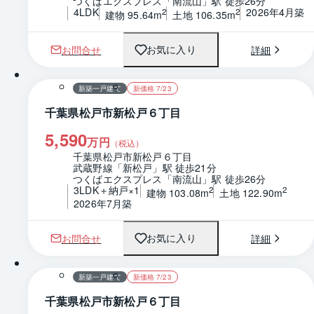
つくばエクスプレス「南流山」駅 徒歩26分
4LDK
2026年4月築
2
2
建物 95.64m
土地 106.35m
お問合せ
詳細
お気に入り
1 / 0
間取り
新築一戸建て
新価格 7/23
千葉県松戸市新松戸６丁目
5,590
万円
（税込）
千葉県松戸市新松戸６丁目
武蔵野線「新松戸」駅 徒歩21分
つくばエクスプレス「南流山」駅 徒歩26分
3LDK＋納戸×1
2
2
建物 103.08m
土地 122.90m
2026年7月築
お問合せ
詳細
お気に入り
1 / 0
間取り
新築一戸建て
新価格 7/23
千葉県松戸市新松戸６丁目