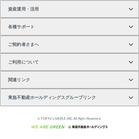
資産運用・活用
中古一戸建ての購入
不動産売却について
借りるガイド
賃貸管理プラン
事業用不動産
不動産AIアドバイザー Tellus Talk
当社売主リノベーションマンション
各種サポート
一棟リノベーションマンション L`GENTE（ルジェン
土地の購入
不動産査定について
リロケーションについて
マンション投資
マンションライブラリー
等価交換事業
テ）
ご契約者さまへ
不動産購入の流れ
売却サービス
貸すときの流れ
投資用マンション
人気マンションランキング
区分リノベーションマンション Lideas（リディアス）
不動産M&A
シニア向けサポート
ご利用について
投資用一棟レジデンスWELL SQUARE（ウェルスクエ
注目キーワード物件特集
不動産売却の流れ
貸すガイド
マンション一棟
暮らしに役立つ不動産メディア 「Lnote」
アセットマネジメント・出資
相続サポート
ご契約者さまサポートメニュー
ア）
関連リンク
購入ガイド
不動産買換えの流れ
アパート経営
不動産相場・不動産価格情報
不動産小口投資 LEGACIA（レガシア）
リフォームサポート
ご紹介・再契約特典
本人確認に関するお客様へのお願い
東急不動産ホールディングスグループリンク
売却ガイド
アパート投資用物件
不動産売却FAQ
入居者様専用-各種ご案内（賃貸）
金融商品取引について
すまいValue
多言語対応
English
繁体中文
簡体中文
これからご結婚される方に東急百貨店のブライダルク
© TOKYU LIVABLE,INC.All Right Reserved.
収益物件
不動産コラム・ニュース
東急こすもす会「こすもすWeb」
東急リバブル ソーシャルメディアポリシー
東急不動産
ラブ
ご意見・お問い合わせ（金融商品取引専用の相談・お
人材サービスのご用命は 東急リバブルスタッフ株式会
ビル購入（ビル一棟）
不動産用語集
東急コミュニティー