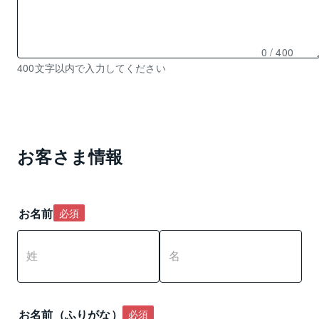
0
/ 400
残
400文字以内で入力してください
り
0
文
字
入
お客さま情報
力
可
能
お名前
必須
お名前（ふりがな）
必須