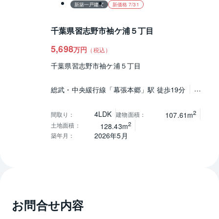
新築一戸建て
新価格 7/31
千葉県習志野市袖ケ浦５丁目
5,698
万円
（税込）
千葉県習志野市袖ケ浦５丁目
総武・中央緩行線「幕張本郷」駅 徒歩19分
京
成本線「京成津田沼」駅 徒歩24分
京成本線
「京成津田沼」駅 バス7分「袖ケ浦四丁目」停 徒
2
4LDK
間取り
：
建物面積
：
107.61m
歩4分
2
土地面積
：
128.43m
2026年5月
築年月
：
お問合せ内容