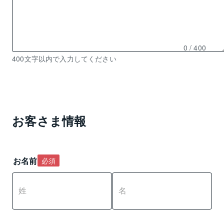
0
/ 400
残
400文字以内で入力してください
り
0
文
字
入
お客さま情報
力
可
能
お名前
必須