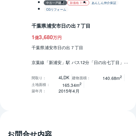
中古一戸建て
新価格 7/18
あんしん仲介保証
CGリフォーム
千葉県浦安市日の出７丁目
1
3,680
億
万円
千葉県浦安市日の出７丁目
京葉線「新浦安」駅 バス12分「日の出七丁目」停
徒歩4分
京葉線「新浦安」駅 徒歩32分
2
4LDK
間取り
：
建物面積
：
140.68m
2
土地面積
：
165.34m
2015年4月
築年月
：
お問合せ内容