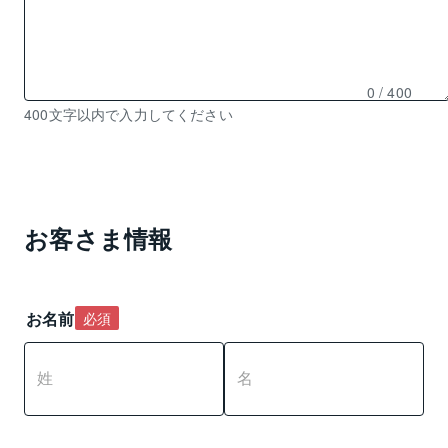
0
/ 400
残
400文字以内で入力してください
り
0
文
字
入
お客さま情報
力
可
能
お名前
必須