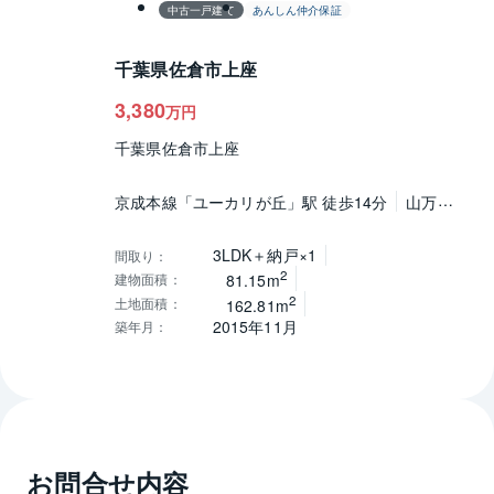
中古一戸建て
あんしん仲介保証
千葉県佐倉市上座
3,380
万円
千葉県佐倉市上座
京成本線「ユーカリが丘」駅 徒歩14分
山万
ユーカリが丘線「地区センター」駅 徒歩12分
山万ユーカリが丘線「ユーカリが丘」駅 徒歩14分
3LDK＋納戸×1
間取り
：
2
建物面積
：
81.15m
2
土地面積
：
162.81m
2015年11月
築年月
：
お問合せ内容