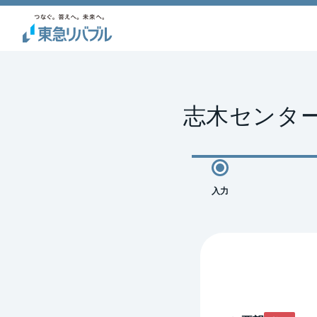
志木センター
入力