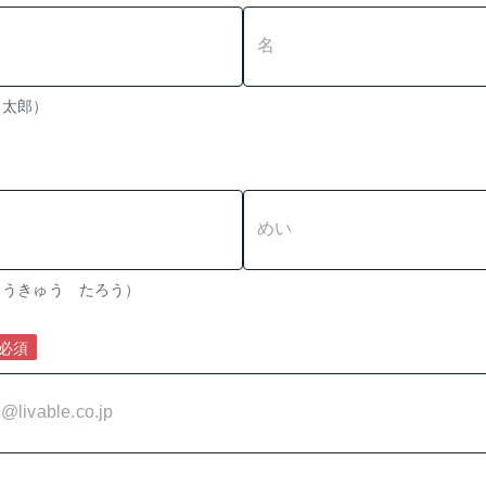
　太郎）
（全角かな　例：とうきゅう　たろう） 
必須