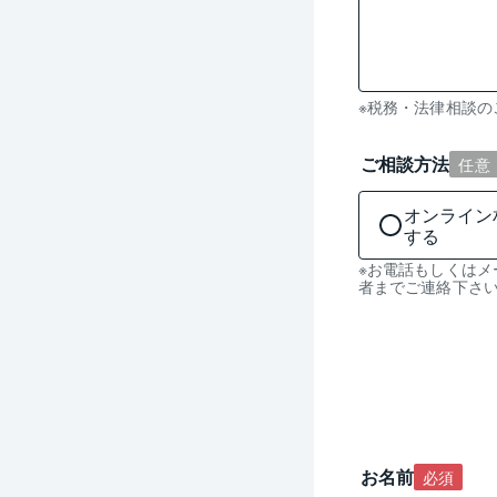
残
※税務・法律相談
り
0
ご相談方法
任意
文
字
オンライン
入
する
力
※お電話もしくは
可
者までご連絡下さ
能
お名前
必須