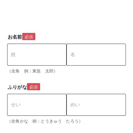
お名前
必須
（全角　例：東急　太郎）
ふりがな
必須
（全角かな　例：とうきゅう　たろう） 