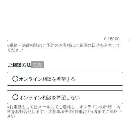
0
/ 5000
残
※税務・法律相談のご予約のお客様はご希望の日時を入力して
ください
り
0
文
ご相談方法
任意
字
入
オンライン相談を希望する
力
可
能
オンライン相談を希望しない
※お電話もしくはメールにてご連絡し、オンラインの日時・内
容をお打合せします。注意事項等の詳細は担当者までご連絡下
さい