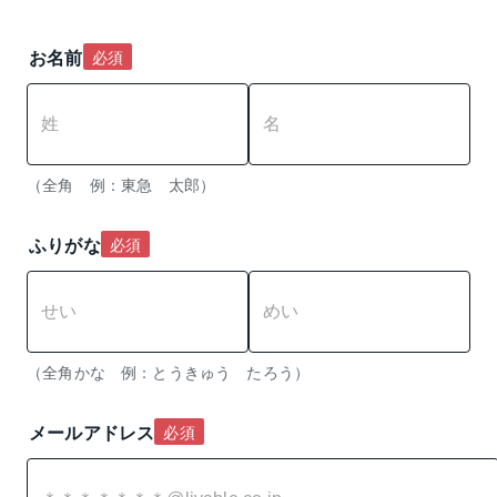
入
力
可
お名前
必須
能
（全角　例：東急　太郎）
ふりがな
必須
（全角かな　例：とうきゅう　たろう）
メールアドレス
必須