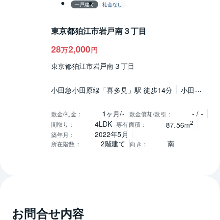
一戸建て
礼金なし
東京都狛江市岩戸南３丁目
28
2,000
万
円
東京都狛江市岩戸南３丁目
小田急小田原線「喜多見」駅 徒歩14分
小田急
小田原線「狛江」駅 徒歩18分
1ヶ月/-
- / -
敷金/礼金
：
敷金償却/敷引
：
2
4LDK
間取り
：
専有面積
：
87.56m
2022年5月
築年月
：
2階建て
南
所在階数
：
向き
：
お問合せ内容