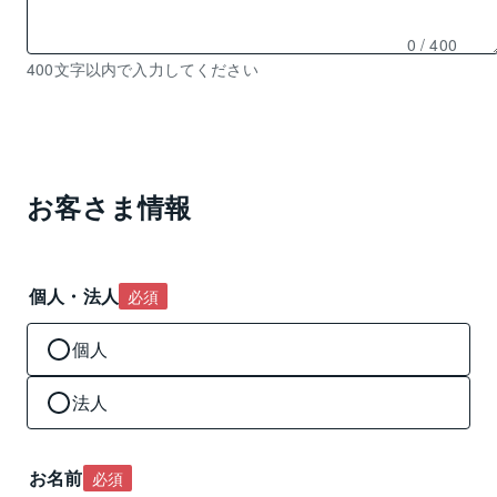
0
/ 400
残
400文字以内で入力してください
り
0
文
字
入
お客さま情報
力
可
能
個人・法人
必須
個人
法人
お名前
必須