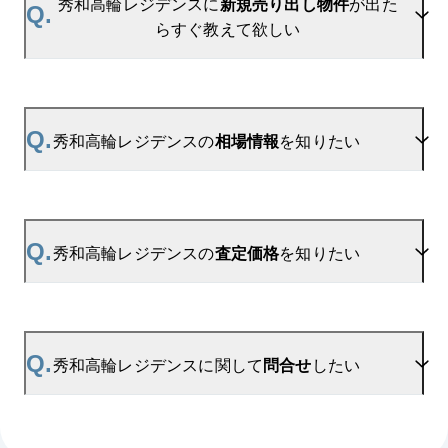
秀和高輪レジデンスに
新規売り出し物件
が出た
Q.
らすぐ教えて欲しい
A.
当サイトには、
「売り出されたら教えて」
リクエス
ト機能がございます。お気に入りのマンションをご
Q.
秀和高輪レジデンスの
相場情報
を知りたい
登録いただきますと、新着情報をいち早くお届けし
ます。
ご登録はこちら→
秀和高輪レジデンスの新着登録
A.
参考相場価格、参考相場賃料
を掲載しております。
秀和高輪レジデンスの過去の販売事例や、周辺の販
Q.
秀和高輪レジデンスの
査定価格
を知りたい
売実績からAIが算出した数値です。ご希望の広さに
合わせてご確認いただけますので、平米数選択もご
活用ください。
A.
秀和高輪レジデンスの無料売却査定は
お問い合わせフォーム
よりお問い合わせください。
Q.
秀和高輪レジデンスに関して
問合せ
したい
マンションAI査定では、ご所有マンションの推定価
格をAIがすぐにスピード査定いたします。
→
AI査定はこちら
A.
売買に関するお問い合わせは、
品川センター