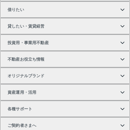
借りたい
マンションの購入
売りたいTOP
貸したい・賃貸経営
新築・分譲マンションの購入
マンションの売却・査定
借りたいTOP
投資用・事業用不動産
中古マンションの購入
一戸建ての売却・査定
物件を借りる
貸したいTOP
不動産お役立ち情報
一戸建ての購入
土地の売却・査定
オフィス・店舗の賃貸
無料賃料査定
投資用・事業用不動産TOP
オリジナルブランド
新築一戸建ての購入
スピードAI査定
借りるときの流れ
マンション賃料データ
投資用不動産
不動産お役立ち情報
資産運用・活用
中古一戸建ての購入
不動産売却について
借りるガイド
賃貸管理プラン
事業用不動産
不動産AIアドバイザー Tellus Talk
当社売主リノベーションマンション
各種サポート
一棟リノベーションマンション L`GENTE（ルジェン
土地の購入
不動産査定について
リロケーションについて
マンション投資
マンションライブラリー
等価交換事業
テ）
ご契約者さまへ
不動産購入の流れ
売却サービス
貸すときの流れ
投資用マンション
人気マンションランキング
区分リノベーションマンション Lideas（リディアス）
不動産M&A
シニア向けサポート