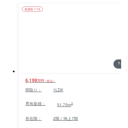
徒歩1分の距離にあるため、日常の買い物にも困りませ
ん。
新価格 7/16
1 / 0
6,199
万円
（税込）
間取り：
1LDK
専有面積：
2
51.75m
所在階：
2階／地上7階