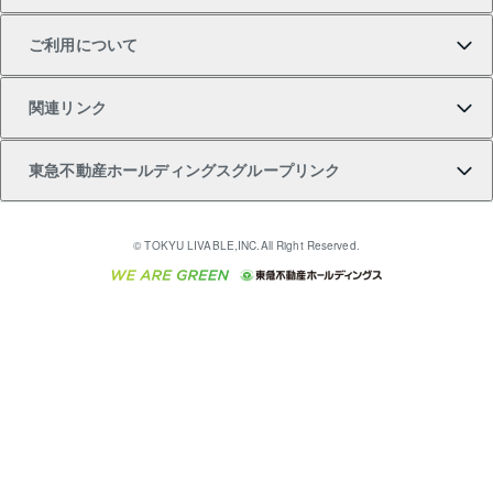
ご利用について
投資用一棟レジデンスWELL SQUARE（ウェルスクエ
注目キーワード物件特集
不動産売却の流れ
貸すガイド
マンション一棟
暮らしに役立つ不動産メディア 「Lnote」
アセットマネジメント・出資
相続サポート
ご契約者さまサポートメニュー
ア）
関連リンク
購入ガイド
不動産買換えの流れ
アパート経営
不動産相場・不動産価格情報
不動産小口投資 LEGACIA（レガシア）
リフォームサポート
ご紹介・再契約特典
本人確認に関するお客様へのお願い
東急不動産ホールディングスグループリンク
売却ガイド
アパート投資用物件
不動産売却FAQ
入居者様専用-各種ご案内（賃貸）
金融商品取引について
すまいValue
多言語対応
English
繁体中文
簡体中文
これからご結婚される方に東急百貨店のブライダルク
© TOKYU LIVABLE,INC.All Right Reserved.
収益物件
不動産コラム・ニュース
東急こすもす会「こすもすWeb」
東急リバブル ソーシャルメディアポリシー
東急不動産
ラブ
ご意見・お問い合わせ（金融商品取引専用の相談・お
人材サービスのご用命は 東急リバブルスタッフ株式会
ビル購入（ビル一棟）
不動産用語集
東急コミュニティー
問い合わせ窓口）
社まで
投資用不動産の売却査定
不動産なんでもネット相談室
保険募集におけるプライバシー・ポリシー
東北の逸品を贈ります 東北すぐれものセレクション
東急リバブル
ダイレクトメール（郵送物）・Eメールなどの送付停
事業用不動産の売却査定
住まいの税金
民泊の開業・運営のご相談は「ReINN株式会社」まで
東急住宅リース
止について