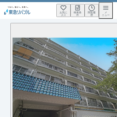
お気に
検索条
閲覧履
メ
入り
件
歴
ニュー