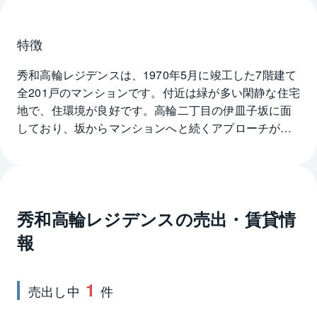
特徴
秀和高輪レジデンスは、1970年5月に竣工した7階建て
全201戸のマンションです。付近は緑が多い閑静な住宅
地で、住環境が良好です。高輪二丁目の伊皿子坂に面
しており、坂からマンションへと続くアプローチが特
徴的でマンションを訪れる人をゆったりと迎えてくれ
ます。秀和高輪レジデンスの広々としたエントランス
にはお洒落な手すりをほどこした螺旋階段があり、床
は大理石貼りで高級感があります。また、平成21年に
秀和高輪レジデンス
の売出・賃貸情
は大規模修繕工事も行われているなど修繕計画、管理
体制も良好で居住する人には安心です。秀和高輪レジ
報
デンスは都営浅草線泉岳寺駅から徒歩3分という好立地
が魅力です。また、東京メトロ南北線、都営三田線の2
1
路線が利用可能な白金高輪駅も徒歩7分という近さで
売出し中
件
す。大型スーパーが徒歩3分、コンビニエンスストアも