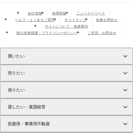
会社情報
採用情報
ニュースリリース
ヘルプ・よくあるご質問
サイトマップ
各種お問合せ
サイトについて・免責事項
個人情報保護・プライバシーポリシー
ご意見・お問合せ
買いたい
売りたい
買いたいTOP
借りたい
マンションの購入
売りたいTOP
貸したい・賃貸経営
新築・分譲マンションの購入
マンションの売却・査定
借りたいTOP
投資用・事業用不動産
中古マンションの購入
一戸建ての売却・査定
物件を借りる
貸したいTOP