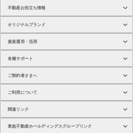
不動産お役立ち情報
一戸建ての購入
土地の売却・査定
オフィス・店舗の賃貸
無料賃料査定
投資用・事業用不動産TOP
オリジナルブランド
新築一戸建ての購入
スピードAI査定
借りるときの流れ
マンション賃料データ
投資用不動産
不動産お役立ち情報
資産運用・活用
中古一戸建ての購入
不動産売却について
借りるガイド
賃貸管理プラン
事業用不動産
不動産AIアドバイザー Tellus Talk
当社売主リノベーションマンション
各種サポート
一棟リノベーションマンション L`GENTE（ルジェン
土地の購入
不動産査定について
リロケーションについて
マンション投資
マンションライブラリー
等価交換事業
テ）
ご契約者さまへ
不動産購入の流れ
売却サービス
貸すときの流れ
投資用マンション
人気マンションランキング
区分リノベーションマンション Lideas（リディアス）
不動産M&A
シニア向けサポート
ご利用について
投資用一棟レジデンスWELL SQUARE（ウェルスクエ
注目キーワード物件特集
不動産売却の流れ
貸すガイド
マンション一棟
暮らしに役立つ不動産メディア 「Lnote」
アセットマネジメント・出資
相続サポート
ご契約者さまサポートメニュー
ア）
関連リンク
購入ガイド
不動産買換えの流れ
アパート経営
不動産相場・不動産価格情報
不動産小口投資 LEGACIA（レガシア）
リフォームサポート
ご紹介・再契約特典
本人確認に関するお客様へのお願い
東急不動産ホールディングスグループリンク
売却ガイド
アパート投資用物件
不動産売却FAQ
入居者様専用-各種ご案内（賃貸）
金融商品取引について
すまいValue