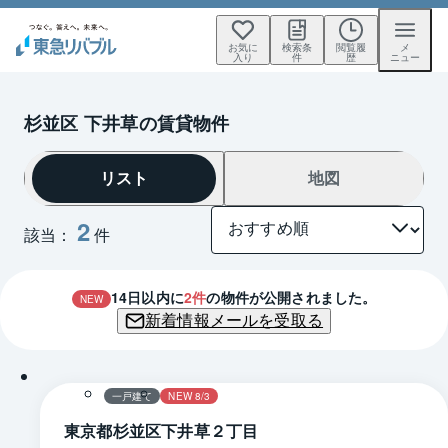
お気に
検索条
閲覧履
メ
入り
件
歴
ニュー
杉並区 下井草の賃貸物件
リスト
地図
2
該当：
件
14
日以内に
2
件
の物件が公開されました。
NEW
新着情報メールを受取る
1 / 0
間取り
一戸建て
NEW 8/3
東京都杉並区下井草２丁目