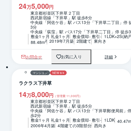
24
5,000
万
円
東京都杉並区下井草２丁目
西武新宿線「下井草」駅 徒歩8分
中央線「阿佐ケ谷」駅 バス13分「下井草二丁目」停 
3分
中央線「荻窪」駅 バス17分「下井草二丁目」停 徒歩
敷金1ヶ月 礼金1ヶ月
敷金償却- 敷引-
1LDK+2S(納戸
2019年7月築
2階建て
東向き
2
88.48m
お問合せ
詳細
お気に入り
1 / 0
間取り
マンション
NEW 8/4
ラクラス下井草
14
8,000
万
円
（管理費
11,000
円）
東京都杉並区下井草２丁目
西武新宿線「下井草」駅 徒歩5分
中央線「阿佐ケ谷」駅 バス13分「下井草郵便局前」停
歩2分
敷金1ヶ月 礼金1ヶ月
敷金償却- 敷引-
1LDK
40.47
2006年4月築
4階建ての3階部分
西向き