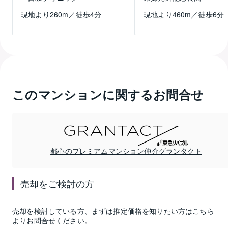
現地より
260
m／徒歩
4
分
現地より
460
m／徒歩
6
分
このマンションに関するお問合せ
都心のプレミアムマンション仲介グランタクト
売却
をご検討の方
売却
を検討している方、まずは推定
価格
を知りたい方はこちら
よりお問合せください。