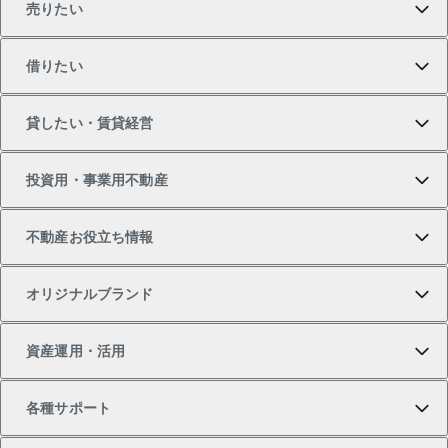
売りたい
買いたいTOP
借りたい
マンションの購入
売りたいTOP
貸したい・賃貸経営
新築・分譲マンションの購入
マンションの売却・査定
借りたいTOP
投資用・事業用不動産
中古マンションの購入
一戸建ての売却・査定
物件を借りる
貸したいTOP
不動産お役立ち情報
一戸建ての購入
土地の売却・査定
オフィス・店舗の賃貸
無料賃料査定
投資用・事業用不動産TOP
オリジナルブランド
新築一戸建ての購入
スピードAI査定
借りるときの流れ
マンション賃料データ
投資用不動産
不動産お役立ち情報
資産運用・活用
中古一戸建ての購入
不動産売却について
借りるガイド
賃貸管理プラン
事業用不動産
不動産AIアドバイザー Tellus Talk
当社売主リノベーションマンション
各種サポート
一棟リノベーションマンション L`GENTE（ルジェン
土地の購入
不動産査定について
リロケーションについて
マンション投資
マンションライブラリー
等価交換事業
テ）