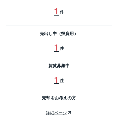
1
件
売出し中（投資用）
1
件
賃貸募集中
1
件
売却をお考えの方
詳細ページ