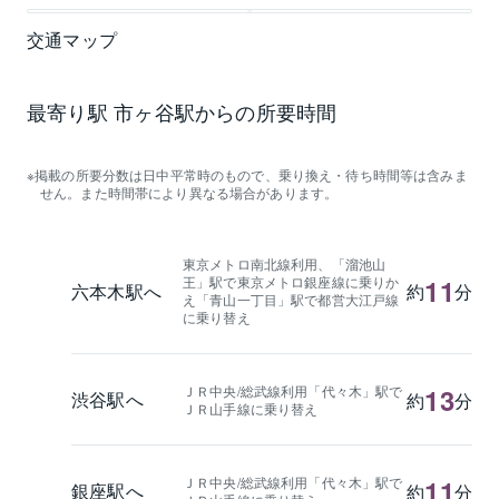
交通マップ
最寄り駅 市ヶ谷駅からの所要時間
掲載の所要分数は日中平常時のもので、乗り換え・待ち時間等は含みま
せん。また時間帯により異なる場合があります。
東京メトロ南北線利用、「溜池山
王」駅で東京メトロ銀座線に乗りか
11
六本木駅へ
約
分
え「青山一丁目」駅で都営大江戸線
に乗り替え
ＪＲ中央/総武線利用「代々木」駅で
13
渋谷駅へ
約
分
ＪＲ山手線に乗り替え
ＪＲ中央/総武線利用「代々木」駅で
11
銀座駅へ
約
分