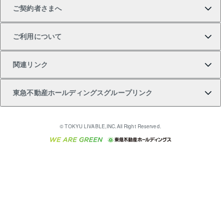
ご契約者さまへ
不動産購入の流れ
売却サービス
貸すときの流れ
投資用マンション
人気マンションランキング
区分リノベーションマンション Lideas（リディアス）
不動産M&A
シニア向けサポート
ご利用について
投資用一棟レジデンスWELL SQUARE（ウェルスクエ
注目キーワード物件特集
不動産売却の流れ
貸すガイド
マンション一棟
暮らしに役立つ不動産メディア 「Lnote」
アセットマネジメント・出資
相続サポート
ご契約者さまサポートメニュー
ア）
関連リンク
購入ガイド
不動産買換えの流れ
アパート経営
不動産相場・不動産価格情報
不動産小口投資 LEGACIA（レガシア）
リフォームサポート
ご紹介・再契約特典
本人確認に関するお客様へのお願い
東急不動産ホールディングスグループリンク
売却ガイド
アパート投資用物件
不動産売却FAQ
入居者様専用-各種ご案内（賃貸）
金融商品取引について
すまいValue
多言語対応
English
繁体中文
簡体中文
これからご結婚される方に東急百貨店のブライダルク
© TOKYU LIVABLE,INC.All Right Reserved.
収益物件
不動産コラム・ニュース
東急こすもす会「こすもすWeb」
東急リバブル ソーシャルメディアポリシー
東急不動産
ラブ
ご意見・お問い合わせ（金融商品取引専用の相談・お
人材サービスのご用命は 東急リバブルスタッフ株式会
ビル購入（ビル一棟）
不動産用語集
東急コミュニティー
問い合わせ窓口）
社まで
投資用不動産の売却査定
不動産なんでもネット相談室
保険募集におけるプライバシー・ポリシー
東北の逸品を贈ります 東北すぐれものセレクション
東急リバブル
ダイレクトメール（郵送物）・Eメールなどの送付停
事業用不動産の売却査定
住まいの税金
民泊の開業・運営のご相談は「ReINN株式会社」まで
東急住宅リース
止について