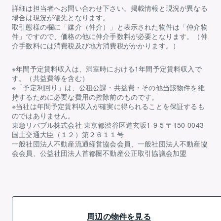
詳細は担当者へお問い合わせ下さい。掲載情報と現況が異なる
場合は現況が優先となります。
取引態様の欄に「媒介（仲介）」と表示された物件は「仲介物
件」ですので、価格の他に仲介手数料が必要となります。（仲
介手数料には消費税及び地方消費税がかかります。）
※年間予定賃料収入は、満室時における1年間予定賃料収入で
す。（共益費等を含む）
※「予定利回り」は、公租公課・共益費・その他当該物件を維
持するために必要な費用の控除前のものです。
※当社は年間予定賃料収入が確実に得られることを保証するも
のではありません。
東急リバブル株式会社 東京都渋谷区道玄坂1-9-5 〒150-0043
国土交通大臣（１２）第２６１１号
一般社団法人不動産流通経営協会会員、一般社団法人不動産協
会会員、公益社団法人首都圏不動産公正取引協議会加盟
周辺の物件を見る