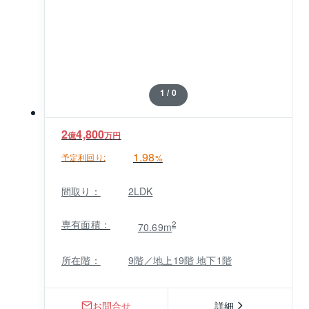
1 / 0
2
4,800
億
万円
1.98
予定利回り:
%
間取り：
2LDK
専有面積：
2
70.69m
所在階：
9階／地上19階 地下1階
お問合せ
詳細