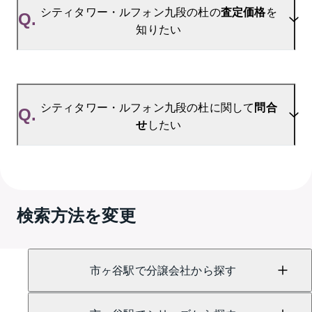
シティタワー・ルフォン九段の杜の過去の販売事例
シティタワー・ルフォン九段の杜の
査定価格
を
Q.
や、周辺の販売実績からAIが算出した数値です。ご
知りたい
希望の広さに合わせてご確認いただけますので、平
米数選択もご活用ください。
A.
シティタワー・ルフォン九段の杜の無料売却査定は
お問い合わせフォーム
よりお問い合わせください。
シティタワー・ルフォン九段の杜に関して
問合
Q.
せ
したい
A.
売買に関するお問い合わせは、
GRANTACT市ヶ谷 
（TEL：0120-991-852）
検索方法を変更
賃貸に関するお問い合わせは、
GRANTACT市ヶ谷 
（TEL：0800-100-3109）
にて承っております。
市ヶ谷駅で分譲会社から探す