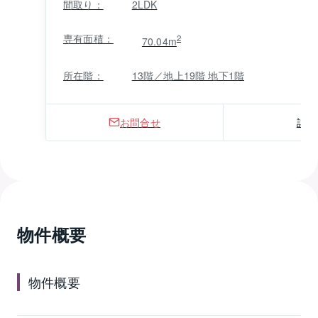
間取り：
2LDK
専有面積：
2
70.04m
所在階：
13階／地上19階 地下1階
お問合せ
詳細
物件概要
物件概要