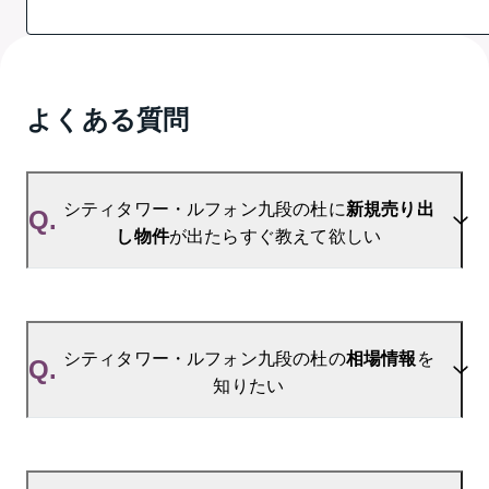
よくある質問
シティタワー・ルフォン九段の杜に
新規売り出
Q.
し物件
が出たらすぐ教えて欲しい
A.
当サイトには、
「売り出されたら教えて」
リクエス
ト機能がございます。お気に入りのマンションをご
シティタワー・ルフォン九段の杜の
相場情報
を
Q.
登録いただきますと、新着情報をいち早くお届けし
知りたい
ます。
ご登録はこちら→
シティタワー・ルフォン九段の杜の新着登録
A.
参考相場価格、参考相場賃料
を掲載しております。