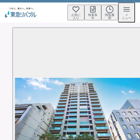
お気に
検索条
閲覧履
メ
入り
件
歴
ニュー