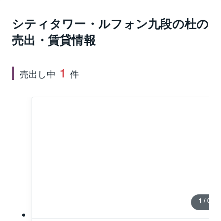
66戸、分譲時住戸専有面積は70.04㎡～117.18㎡で
シティタワー・ルフォン九段の杜
の
す。ファミリーに適した2LDK～3LDKの間取りを提供
しています。住戸フロアは2階以上、ワンフロアに3戸
売出・賃貸情報
～4戸の配置です。共用廊下は外部の視線をさえぎる内
廊下で居住者のプライバシーにも配慮がなされていま
1
す。24時間セキュリティシステム、24時間有人管理、
売出し中
件
駐車場入口には電動シャッターゲート、防犯カメラ、
カラーTVモニター付きインターホンと連動したエント
ランスのオートロック、セキュリティも安心です。シ
ティタワー・ルフォン九段の杜の最寄り駅は都営新宿
線の市ヶ谷駅、マンションからは徒歩5分の近さとなっ
ています。東京メトロ有楽町線･南北線の市ヶ谷駅が徒
歩6分、中央･総武線の市ヶ谷駅が徒歩8分、交通利便性
良好です。
1 / 0