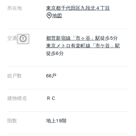
所在地
東京都
千代田区
九段北４丁目
地図
交通
都営新宿線
「市ヶ谷」駅
徒歩5分
東京メトロ有楽町線
「市ケ谷」駅
徒歩6分
総戸数
66戸
建物構造
ＲＣ
階数
地上19階 