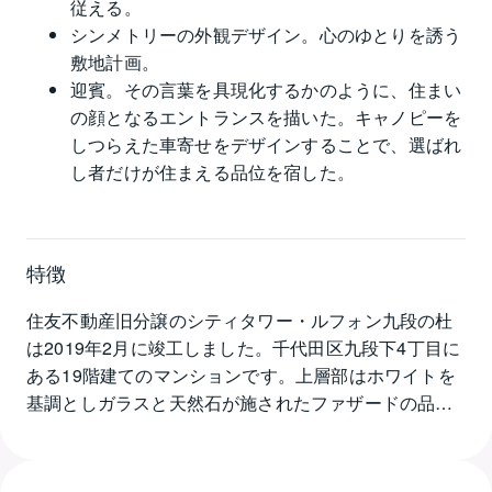
従える。
シンメトリーの外観デザイン。心のゆとりを誘う
敷地計画。
迎賓。その言葉を具現化するかのように、住まい
の顔となるエントランスを描いた。キャノピーを
しつらえた車寄せをデザインすることで、選ばれ
し者だけが住まえる品位を宿した。
特徴
住友不動産旧分譲のシティタワー・ルフォン九段の杜
は2019年2月に竣工しました。千代田区九段下4丁目に
ある19階建てのマンションです。上層部はホワイトを
基調としガラスと天然石が施されたファザードの品格
ある外観が印象的です。マンション西側に外濠公園が
あり春には美しく咲き誇る桜を楽しむことができるで
しょう。シティタワー・ルフォン九段の杜の総戸数は