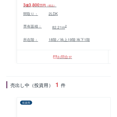
3
3,800
億
万円
（税込）
間取り：
2LDK
専有面積：
2
82.21m
所在階：
18階／地上19階 地下1階
お問合せ
1
売出し中（投資用）
件
投資用