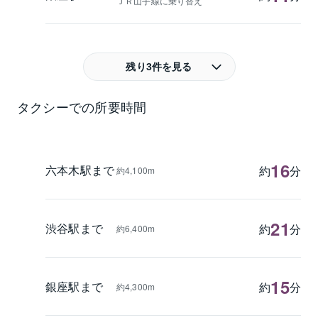
ＪＲ山手線に乗り替え
残り3件を見る
タクシーでの所要時間
16
六本木駅まで
約
分
約4,100m
21
渋谷駅まで
約
分
約6,400m
15
銀座駅まで
約
分
約4,300m