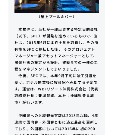
（屋上プール＆バー）
本物件は、当社が一部出資する特定目的会社
（以下、SPC）が開発を進めているもので、当
社は、2015年6月に本件土地を取得し、その所
有権をSPCに移転した後、 そのプロジェクト
マネージャー兼アセットマネージャーとして、
開発計画の策定から設計、建築までの一連の工
程をマネジメントしてまいりました。
今後、SPCでは、本年9月下旬に竣工引渡を
受け、ホテル開業後に投資家へ売却する予定で
す。運営は、WBFリゾート沖縄株式会社（代表
取締役社長：兼城賢成、本社：沖縄県豊見城
市）が行います。
沖縄県への入域観光客数は2013年以降、4年
連続で国内客・外国客ともに過去最高を更新し
ており、外国客においては2016年に初の200