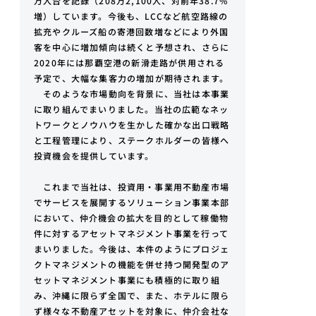
万人台を記録（208万2,100人、対前年38.7%
増）しています。今後も、LCCなど航空路線の
拡充やクルーズ船の寄港回数増などにより外国
客を中心に増加傾向は続くと予想され、さらに
2020年には那覇空港の新滑走路が供用される
予定で、大幅な集客力の増加が期待されます。
そのような市場動向を背景に、当社は本事業
に取り組んでまいりました。当社の広範なネッ
トワークとノウハウを生かした確かな出口戦略
と工程管理により、ステークホルダーの皆様へ
投資機会を提供しています。
これまで当社は、投資用・事業用不動産市場
でサービスを展開するソリューション事業本部
において、仲介機会の拡大を目的として稼働物
件に対するアセットマネジメント事業を行って
まいりました。今後は、本件のようにプロジェ
クトマネジメントの機能を併せ持つ開発型のア
セットマネジメント事業にも積極的に取り組
み、沖縄に限らず全国で、また、ホテルに限ら
ず様々な不動産アセットを対象に、仲介会社な