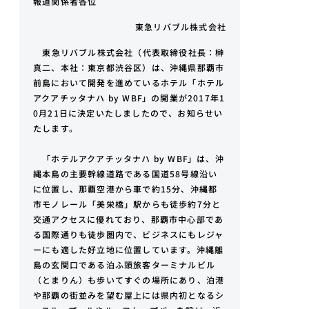
報道関係者各位
東急リバブル株式会社
東急リバブル株式会社（代表取締役社長：榊
真二、本社：東京都渋谷区）は、沖縄県那覇市
前島において開発を進めているホテル「ホテル
アクアチッタナハ by WBF」の開業が2017年1
0月21日に決定いたしましたので、お知らせい
たします。
「ホテルアクアチッタナハ by WBF」は、沖
縄本島の主要幹線道路である国道58号線沿い
に位置し、那覇空港から車で約15分、沖縄都
市モノレール「美栄橋」駅からも徒歩約7分と
交通アクセスに優れており、那覇市中心部であ
る国際通りも徒歩圏内で、ビジネスにもレジャ
ーにも適した好立地に位置しています。沖縄離
島の玄関口である泊ふ頭旅客ターミナルビル
（とまりん）も歩いてすぐの場所にあり、泊港
や那覇の街並みを望む屋上には県内初となるシ