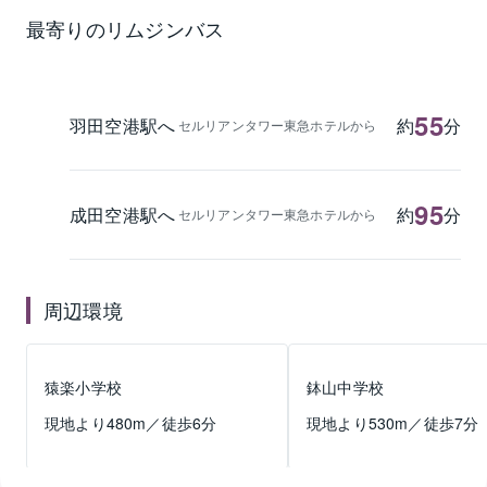
最寄りのリムジンバス
55
羽田空港駅へ
約
分
セルリアンタワー東急ホテルから
95
成田空港駅へ
約
分
セルリアンタワー東急ホテルから
周辺環境
猿楽小学校
鉢山中学校
現地より
480
m／徒歩
6
分
現地より
530
m／徒歩
7
分