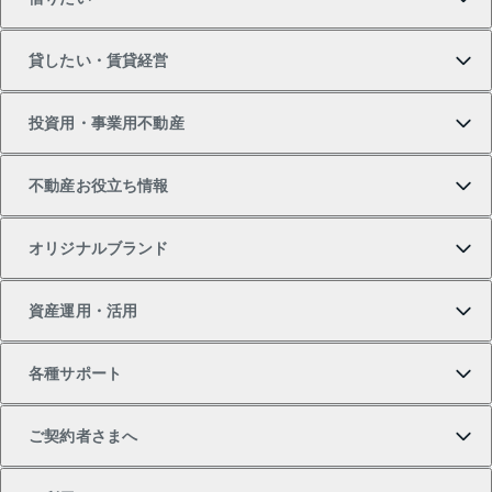
マンションの購入
売りたいTOP
貸したい・賃貸経営
新築・分譲マンションの購入
マンションの売却・査定
借りたいTOP
投資用・事業用不動産
中古マンションの購入
一戸建ての売却・査定
物件を借りる
貸したいTOP
不動産お役立ち情報
一戸建ての購入
土地の売却・査定
オフィス・店舗の賃貸
無料賃料査定
投資用・事業用不動産TOP
オリジナルブランド
新築一戸建ての購入
スピードAI査定
借りるときの流れ
マンション賃料データ
投資用不動産
不動産お役立ち情報
資産運用・活用
中古一戸建ての購入
不動産売却について
借りるガイド
賃貸管理プラン
事業用不動産
不動産AIアドバイザー Tellus Talk
当社売主リノベーションマンション
各種サポート
一棟リノベーションマンション L`GENTE（ルジェン
土地の購入
不動産査定について
リロケーションについて
マンション投資
マンションライブラリー
等価交換事業
テ）
ご契約者さまへ
不動産購入の流れ
売却サービス
貸すときの流れ
投資用マンション
人気マンションランキング
区分リノベーションマンション Lideas（リディアス）
不動産M&A
シニア向けサポート