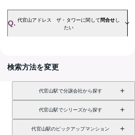
A.
代官山アドレス ザ・タワーの無料売却査定は
お問い合わせフォーム
よりお問い合わせください。
代官山アドレス ザ・タワーに関して
問合せ
し
Q.
たい
A.
売買に関するお問い合わせは、
GRANTACT渋谷 
（TEL：0120-974-251）
検索方法を変更
賃貸に関するお問い合わせは、
恵比寿センター
（TEL：0120-689-719）
にて承っております。
代官山駅で分譲会社から探す
代官山駅でシリーズから探す
代官山駅のピックアップマンション