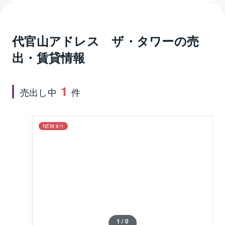
でもありません。また、代官山アドレス　ザ・タワー
には各フロアー1か所にゴミ置き場が設置されており、
わざわざ違う階まで行く煩わしさがありません。敷地
代官山アドレス ザ・タワー
の売
内の代官山アドレス・ディセの1Fに大丸ピーコックが
出・賃貸情報
入っており、日常品の買い物にも困ることはありませ
ん。
1
売出し中
件
NEW 8/1
1 / 0