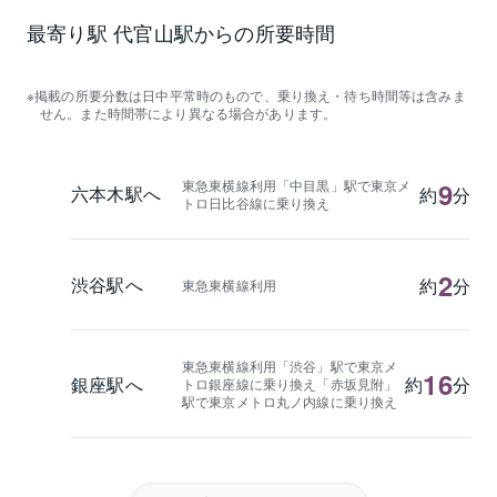
最寄り駅 代官山駅からの所要時間
掲載の所要分数は日中平常時のもので、乗り換え・待ち時間等は含みま
せん。また時間帯により異なる場合があります。
東急東横線利用「中目黒」駅で東京メ
9
六本木駅へ
約
分
トロ日比谷線に乗り換え
2
渋谷駅へ
約
分
東急東横線利用
東急東横線利用「渋谷」駅で東京メ
16
銀座駅へ
約
分
トロ銀座線に乗り換え「赤坂見附」
駅で東京メトロ丸ノ内線に乗り換え