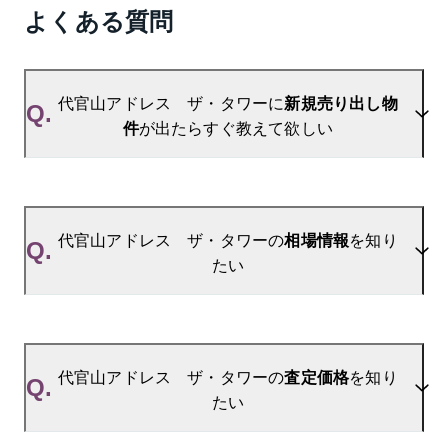
よくある質問
代官山アドレス ザ・タワーに
新規売り出し物
Q.
件
が出たらすぐ教えて欲しい
A.
当サイトには、
「売り出されたら教えて」
リクエス
ト機能がございます。お気に入りのマンションをご
代官山アドレス ザ・タワーの
相場情報
を知り
Q.
登録いただきますと、新着情報をいち早くお届けし
たい
ます。
ご登録はこちら→
代官山アドレス　ザ・タワーの新着登録
A.
参考相場価格、参考相場賃料
を掲載しております。
代官山アドレス ザ・タワーの過去の販売事例や、
代官山アドレス ザ・タワーの
査定価格
を知り
Q.
周辺の販売実績からAIが算出した数値です。ご希望
たい
の広さに合わせてご確認いただけますので、平米数
選択もご活用ください。