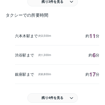
残り3件を見る
タクシーでの所要時間
11
六本木駅まで
約
分
約3,500m
6
渋谷駅まで
約
分
約1,300m
17
銀座駅まで
約
分
約8,800m
残り4件を見る