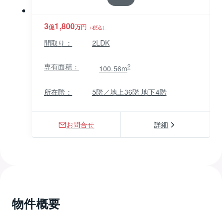
3
1,800
億
万円
（税込）
間取り：
2LDK
専有面積：
2
100.56m
所在階：
5階／地上36階 地下4階
お問合せ
詳細
物件概要