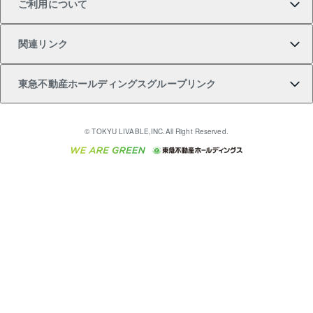
ご利用について
投資用一棟レジデンスWELL SQUARE（ウェルスクエ
注目キーワード物件特集
不動産売却の流れ
貸すガイド
マンション一棟
暮らしに役立つ不動産メディア 「Lnote」
アセットマネジメント・出資
相続サポート
ご契約者さまサポートメニュー
ア）
関連リンク
購入ガイド
不動産買換えの流れ
アパート経営
不動産相場・不動産価格情報
不動産小口投資 LEGACIA（レガシア）
リフォームサポート
ご紹介・再契約特典
本人確認に関するお客様へのお願い
東急不動産ホールディングスグループリンク
売却ガイド
アパート投資用物件
不動産売却FAQ
入居者様専用-各種ご案内（賃貸）
金融商品取引について
すまいValue
多言語対応
English
繁体中文
簡体中文
これからご結婚される方に東急百貨店のブライダルク
© TOKYU LIVABLE,INC.All Right Reserved.
収益物件
不動産コラム・ニュース
東急こすもす会「こすもすWeb」
東急リバブル ソーシャルメディアポリシー
東急不動産
ラブ
ご意見・お問い合わせ（金融商品取引専用の相談・お
人材サービスのご用命は 東急リバブルスタッフ株式会
ビル購入（ビル一棟）
不動産用語集
東急コミュニティー
問い合わせ窓口）
社まで
投資用不動産の売却査定
不動産なんでもネット相談室
保険募集におけるプライバシー・ポリシー
東北の逸品を贈ります 東北すぐれものセレクション
東急リバブル
ダイレクトメール（郵送物）・Eメールなどの送付停
事業用不動産の売却査定
住まいの税金
民泊の開業・運営のご相談は「ReINN株式会社」まで
東急住宅リース
止について
海外不動産
物件一括検索（購入＆賃貸）
宅地建物取引業者の皆様へ
学生情報センター（ナジック）