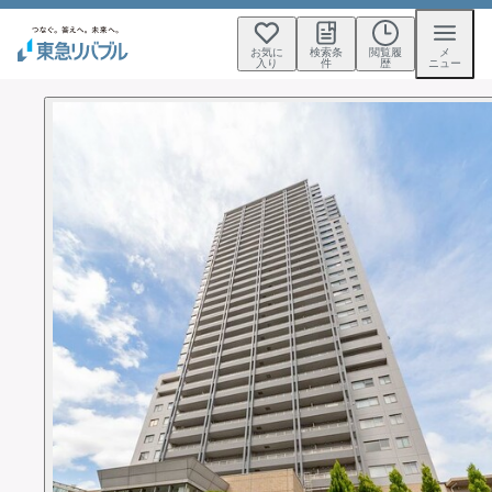
お気に
検索条
閲覧履
メ
入り
件
歴
ニュー