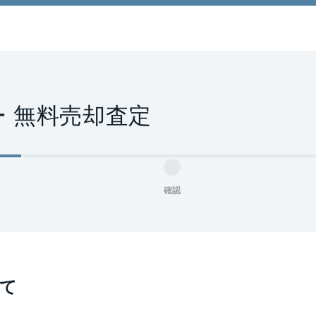
 無料売却査定
確認
て