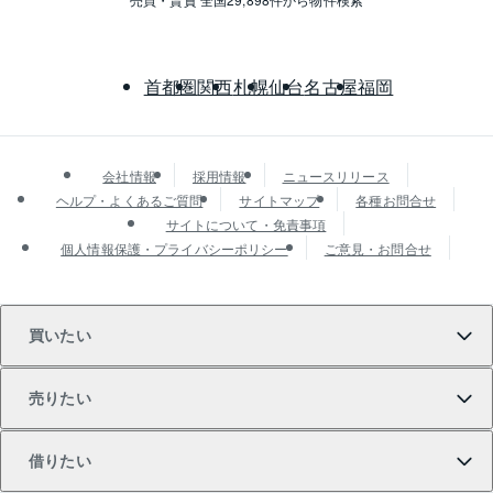
首都圏
関西
札幌
仙台
名古屋
福岡
会社情報
採用情報
ニュースリリース
ヘルプ・よくあるご質問
サイトマップ
各種お問合せ
サイトについて・免責事項
個人情報保護・プライバシーポリシー
ご意見・お問合せ
買いたい
売りたい
買いたいTOP
借りたい
マンションの購入
売りたいTOP