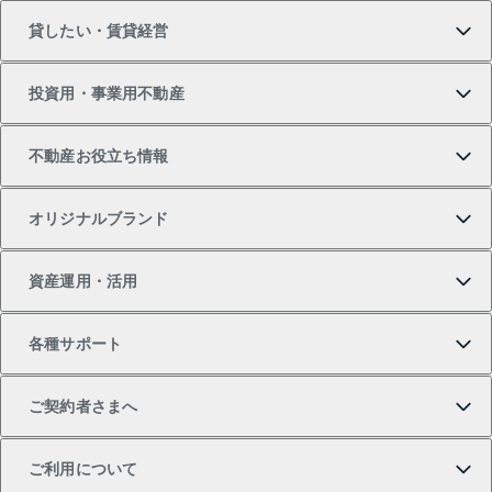
貸したい・賃貸経営
新築・分譲マンションの購入
マンションの売却・査定
借りたいTOP
投資用・事業用不動産
中古マンションの購入
一戸建ての売却・査定
物件を借りる
貸したいTOP
不動産お役立ち情報
一戸建ての購入
土地の売却・査定
オフィス・店舗の賃貸
無料賃料査定
投資用・事業用不動産TOP
オリジナルブランド
新築一戸建ての購入
スピードAI査定
借りるときの流れ
マンション賃料データ
投資用不動産
不動産お役立ち情報
資産運用・活用
中古一戸建ての購入
不動産売却について
借りるガイド
賃貸管理プラン
事業用不動産
不動産AIアドバイザー Tellus Talk
当社売主リノベーションマンション
各種サポート
一棟リノベーションマンション L`GENTE（ルジェン
土地の購入
不動産査定について
リロケーションについて
マンション投資
マンションライブラリー
等価交換事業
テ）
ご契約者さまへ
不動産購入の流れ
売却サービス
貸すときの流れ
投資用マンション
人気マンションランキング
区分リノベーションマンション Lideas（リディアス）
不動産M&A
シニア向けサポート
ご利用について
投資用一棟レジデンスWELL SQUARE（ウェルスクエ
注目キーワード物件特集
不動産売却の流れ
貸すガイド
マンション一棟
暮らしに役立つ不動産メディア 「Lnote」
アセットマネジメント・出資
相続サポート
ご契約者さまサポートメニュー