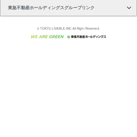
東急不動産ホールディングスグループリンク
売却ガイド
アパート投資用物件
不動産売却FAQ
入居者様専用-各種ご案内（賃貸）
金融商品取引について
すまいValue
多言語対応
English
繁体中文
簡体中文
これからご結婚される方に東急百貨店のブライダルク
© TOKYU LIVABLE,INC.All Right Reserved.
収益物件
不動産コラム・ニュース
東急こすもす会「こすもすWeb」
東急リバブル ソーシャルメディアポリシー
東急不動産
ラブ
ご意見・お問い合わせ（金融商品取引専用の相談・お
人材サービスのご用命は 東急リバブルスタッフ株式会
ビル購入（ビル一棟）
不動産用語集
東急コミュニティー
問い合わせ窓口）
社まで
投資用不動産の売却査定
不動産なんでもネット相談室
保険募集におけるプライバシー・ポリシー
東北の逸品を贈ります 東北すぐれものセレクション
東急リバブル
ダイレクトメール（郵送物）・Eメールなどの送付停
事業用不動産の売却査定
住まいの税金
民泊の開業・運営のご相談は「ReINN株式会社」まで
東急住宅リース
止について
海外不動産
物件一括検索（購入＆賃貸）
宅地建物取引業者の皆様へ
学生情報センター（ナジック）
グループの一覧をもっと見る