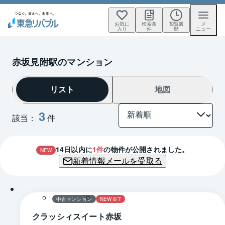
お気に
検索条
閲覧履
メ
入り
件
歴
ニュー
赤坂見附駅のマンション
リスト
地図
3
該当：
件
14
日以内に
1
件
の物件が公開されました。
NEW
新着情報メールを受取る
1 / 0
中古マンション
NEW 8/7
クラッシィスイート赤坂