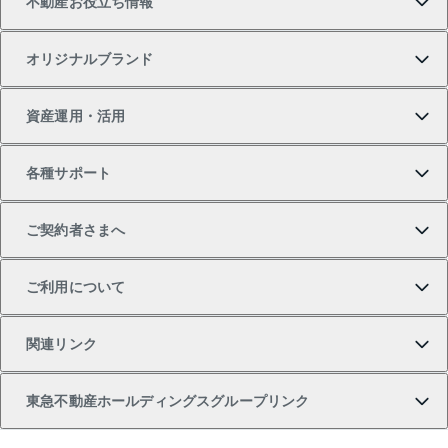
不動産お役立ち情報
一戸建ての購入
土地の売却・査定
オフィス・店舗の賃貸
無料賃料査定
投資用・事業用不動産TOP
オリジナルブランド
新築一戸建ての購入
スピードAI査定
借りるときの流れ
マンション賃料データ
投資用不動産
不動産お役立ち情報
資産運用・活用
中古一戸建ての購入
不動産売却について
借りるガイド
賃貸管理プラン
事業用不動産
不動産AIアドバイザー Tellus Talk
当社売主リノベーションマンション
各種サポート
一棟リノベーションマンション L`GENTE（ルジェン
土地の購入
不動産査定について
リロケーションについて
マンション投資
マンションライブラリー
等価交換事業
テ）
ご契約者さまへ
不動産購入の流れ
売却サービス
貸すときの流れ
投資用マンション
人気マンションランキング
区分リノベーションマンション Lideas（リディアス）
不動産M&A
シニア向けサポート
ご利用について
投資用一棟レジデンスWELL SQUARE（ウェルスクエ
注目キーワード物件特集
不動産売却の流れ
貸すガイド
マンション一棟
暮らしに役立つ不動産メディア 「Lnote」
アセットマネジメント・出資
相続サポート
ご契約者さまサポートメニュー
ア）
関連リンク
購入ガイド
不動産買換えの流れ
アパート経営
不動産相場・不動産価格情報
不動産小口投資 LEGACIA（レガシア）
リフォームサポート
ご紹介・再契約特典
本人確認に関するお客様へのお願い
東急不動産ホールディングスグループリンク
売却ガイド
アパート投資用物件
不動産売却FAQ
入居者様専用-各種ご案内（賃貸）
金融商品取引について
すまいValue
多言語対応