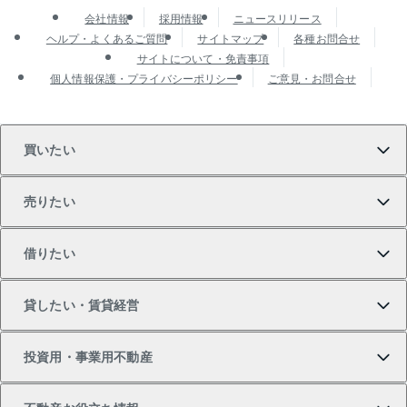
会社情報
採用情報
ニュースリリース
ヘルプ・よくあるご質問
サイトマップ
各種お問合せ
サイトについて・免責事項
個人情報保護・プライバシーポリシー
ご意見・お問合せ
買いたい
売りたい
買いたいTOP
借りたい
マンションの購入
売りたいTOP
貸したい・賃貸経営
新築・分譲マンションの購入
マンションの売却・査定
借りたいTOP
投資用・事業用不動産
中古マンションの購入
一戸建ての売却・査定
物件を借りる
貸したいTOP