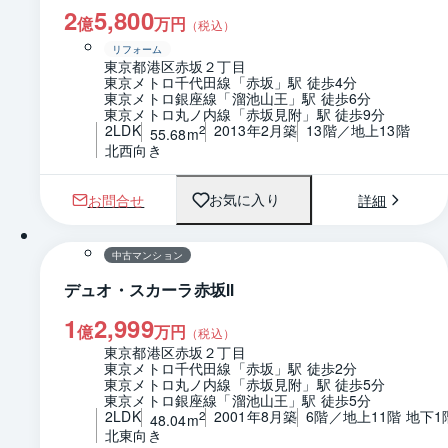
2
5,800
億
万円
（税込）
リフォーム
東京都港区赤坂２丁目
東京メトロ千代田線「赤坂」駅 徒歩4分
東京メトロ銀座線「溜池山王」駅 徒歩6分
東京メトロ丸ノ内線「赤坂見附」駅 徒歩9分
2LDK
2013年2月築
13階／地上13階
2
55.68m
北西向き
お問合せ
詳細
お気に入り
1 / 0
間取り
中古マンション
デュオ・スカーラ赤坂Ⅱ
1
2,999
億
万円
（税込）
東京都港区赤坂２丁目
東京メトロ千代田線「赤坂」駅 徒歩2分
東京メトロ丸ノ内線「赤坂見附」駅 徒歩5分
東京メトロ銀座線「溜池山王」駅 徒歩5分
2LDK
2001年8月築
6階／地上11階 地下1
2
48.04m
北東向き