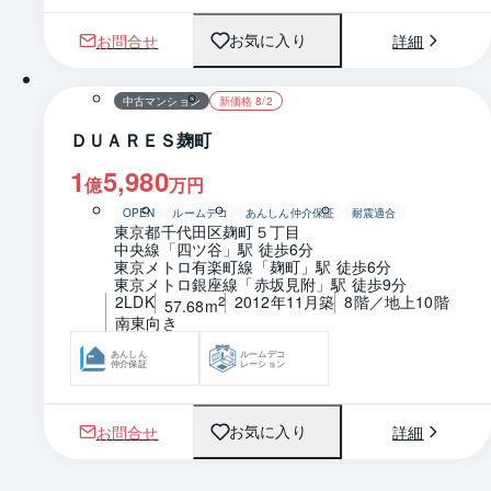
お問合せ
詳細
お気に入り
1 / 0
間取り
中古マンション
新価格 8/2
ＤＵＡＲＥＳ麹町
1
5,980
億
万円
OPEN
ルームデコ
あんしん仲介保証
耐震適合
東京都千代田区麹町５丁目
中央線「四ツ谷」駅 徒歩6分
東京メトロ有楽町線「麹町」駅 徒歩6分
東京メトロ銀座線「赤坂見附」駅 徒歩9分
2LDK
2012年11月築
8階／地上10階
2
57.68m
南東向き
あんしん
ルームデコ
仲介保証
レーション
お問合せ
詳細
お気に入り