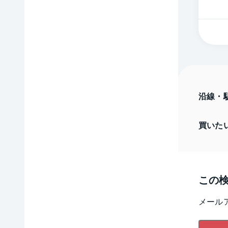
沿線・
買いた
この
メール