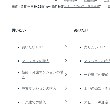
会社情報
採用情報
ニュ
サイトについて・免責事項
売買・賃貸 全国30,228件から物件検索
買いたい
売りたい
買いたいTOP
売りたいTOP
マンションの購入
マンションの売
新築・分譲マンションの購
一戸建ての売却
入
中古マンションの購入
土地の売却・査
一戸建ての購入
スピードAI査定