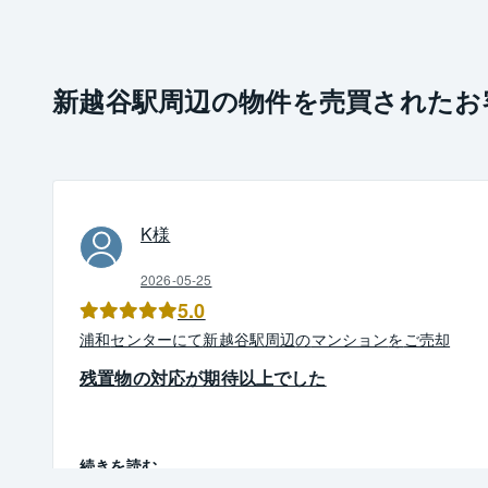
新越谷駅周辺の物件を売買されたお
K
様
2026-05-25
5.0
浦和
センター
にて
新越谷駅周辺
の
マンション
を
ご売却
残置物の対応が期待以上でした
続きを読む