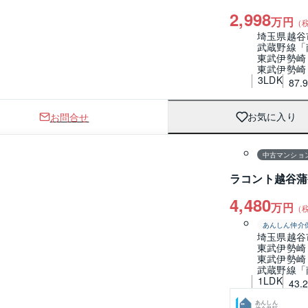
2,998
万円
（
埼玉県越谷
武蔵野線「
東武伊勢崎
東武伊勢崎
3LDK
87.
お問合せ
お気に入り
間取り
中古マンショ
ラコント越谷蒲
4,480
万円
（
あんしん仲介
埼玉県越谷
東武伊勢崎
東武伊勢崎
武蔵野線「
1LDK
43.
あんしん