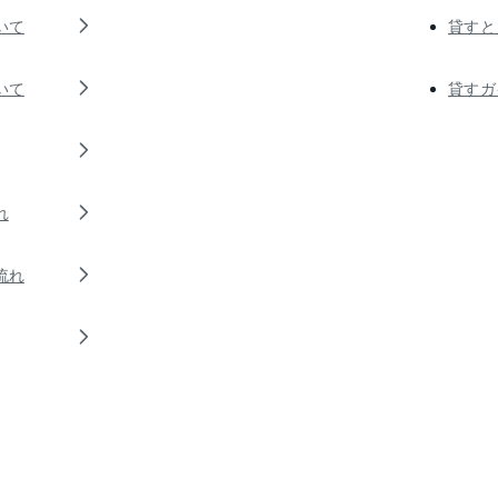
いて
貸すと
いて
貸すガ
れ
流れ