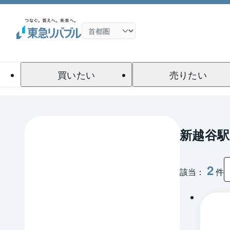
買いたい
売りたい
新越谷
2
該当：
件