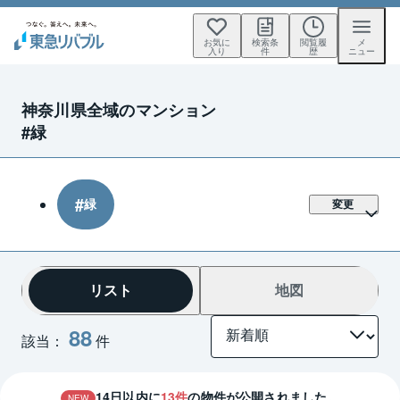
お気に
検索条
閲覧履
メ
入り
件
歴
ニュー
神奈川県全域のマンション
#緑
緑
変更
リスト
地図
88
該当：
件
14
日以内に
13
件
の物件が公開されました。
NEW