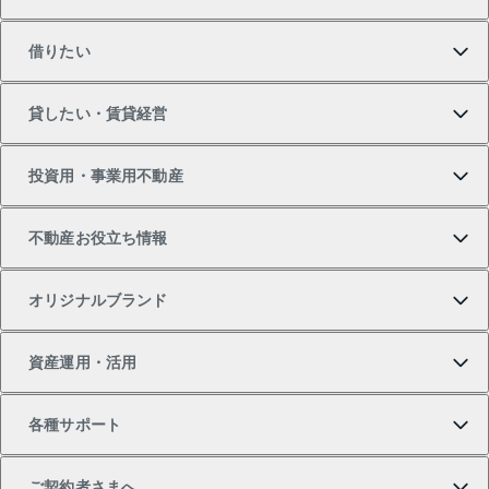
買いたいTOP
借りたい
マンションの購入
売りたいTOP
貸したい・賃貸経営
新築・分譲マンションの購入
マンションの売却・査定
借りたいTOP
投資用・事業用不動産
中古マンションの購入
一戸建ての売却・査定
物件を借りる
貸したいTOP
不動産お役立ち情報
一戸建ての購入
土地の売却・査定
オフィス・店舗の賃貸
無料賃料査定
投資用・事業用不動産TOP
オリジナルブランド
新築一戸建ての購入
スピードAI査定
借りるときの流れ
マンション賃料データ
投資用不動産
不動産お役立ち情報
資産運用・活用
中古一戸建ての購入
不動産売却について
借りるガイド
賃貸管理プラン
事業用不動産
不動産AIアドバイザー Tellus Talk
当社売主リノベーションマンション
各種サポート
一棟リノベーションマンション L`GENTE（ルジェン
土地の購入
不動産査定について
リロケーションについて
マンション投資
マンションライブラリー
等価交換事業
テ）
ご契約者さまへ