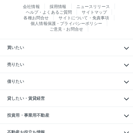
会社情報
採用情報
ニュースリリース
ヘルプ・よくあるご質問
サイトマップ
各種お問合せ
サイトについて・免責事項
個人情報保護・プライバシーポリシー
ご意見・お問合せ
買いたい
マンションの購入
新築・分譲マンションの購入
売りたい
中古マンションの購入
一戸建ての購入
マンションの売却・査定
新築一戸建ての購入
一戸建ての売却・査定
借りたい
中古一戸建ての購入
土地の売却・査定
土地の購入
スピードAI査定
不動産購入の流れ
物件を借りる
不動産売却について
注目キーワード物件特集
オフィス・店舗の賃貸
貸したい・賃貸経営
不動産査定について
購入ガイド
借りるときの流れ
売却サービス
借りるガイド
不動産売却の流れ
無料賃料査定
多言語対応
不動産買換えの流れ
マンション賃料データ
投資用・事業用不動産
売却ガイド
賃貸管理プラン
English
繁体中文
簡体中文
リロケーションについて
投資用不動産
貸すときの流れ
事業用不動産
不動産お役立ち情報
貸すガイド