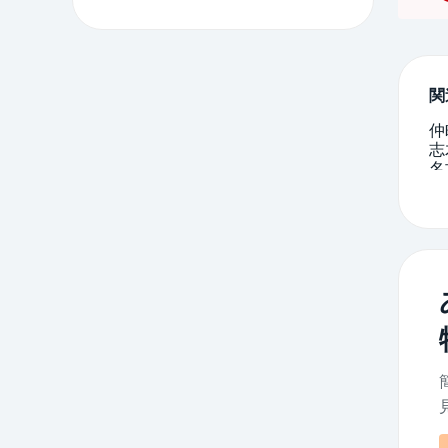
関
仲
志
名