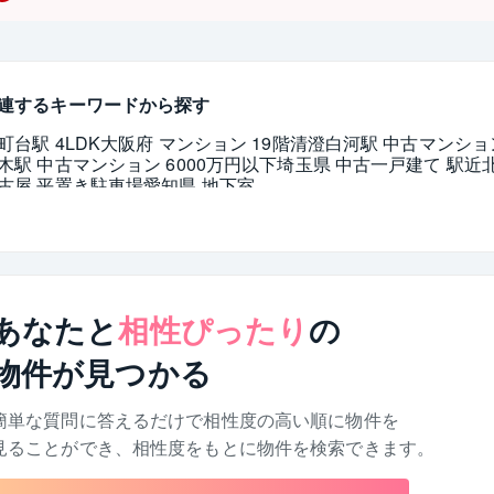
連するキーワードから探す
町台駅 4LDK
大阪府 マンション 19階
清澄白河駅 中古マンション
木駅 中古マンション 6000万円以下
埼玉県 中古一戸建て 駅近
古屋 平置き駐車場
愛知県 地下室
あなたと
相性ぴったり
の
物件が見つかる
簡単な質問に答えるだけで相性度の高い順に物件を
見ることができ、相性度をもとに物件を検索できます。