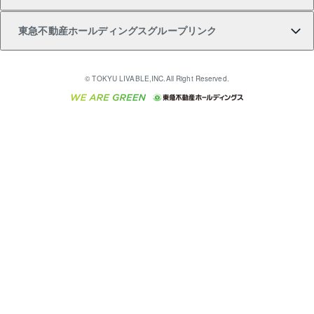
購入ガイド
不動産買換えの流れ
アパート経営
不動産相場・不動産価格情報
不動産小口投資 LEGACIA（レガシア）
リフォームサポート
ご紹介・再契約特典
本人確認に関するお客様へのお願い
東急不動産ホールディングスグループリンク
売却ガイド
アパート投資用物件
不動産売却FAQ
入居者様専用-各種ご案内（賃貸）
金融商品取引について
すまいValue
多言語対応
English
繁体中文
簡体中文
これからご結婚される方に東急百貨店のブライダルク
© TOKYU LIVABLE,INC.All Right Reserved.
収益物件
不動産コラム・ニュース
東急こすもす会「こすもすWeb」
東急リバブル ソーシャルメディアポリシー
東急不動産
ラブ
ご意見・お問い合わせ（金融商品取引専用の相談・お
人材サービスのご用命は 東急リバブルスタッフ株式会
ビル購入（ビル一棟）
不動産用語集
東急コミュニティー
問い合わせ窓口）
社まで
投資用不動産の売却査定
不動産なんでもネット相談室
保険募集におけるプライバシー・ポリシー
東北の逸品を贈ります 東北すぐれものセレクション
東急リバブル
ダイレクトメール（郵送物）・Eメールなどの送付停
事業用不動産の売却査定
住まいの税金
民泊の開業・運営のご相談は「ReINN株式会社」まで
東急住宅リース
止について
海外不動産
物件一括検索（購入＆賃貸）
宅地建物取引業者の皆様へ
学生情報センター（ナジック）
グループの一覧をもっと見る