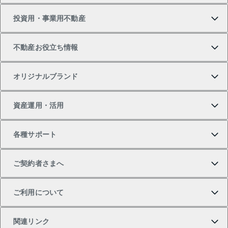
投資用・事業用不動産
中古マンションの購入
一戸建ての売却・査定
物件を借りる
貸したいTOP
不動産お役立ち情報
一戸建ての購入
土地の売却・査定
オフィス・店舗の賃貸
無料賃料査定
投資用・事業用不動産TOP
オリジナルブランド
新築一戸建ての購入
スピードAI査定
借りるときの流れ
マンション賃料データ
投資用不動産
不動産お役立ち情報
資産運用・活用
中古一戸建ての購入
不動産売却について
借りるガイド
賃貸管理プラン
事業用不動産
不動産AIアドバイザー Tellus Talk
当社売主リノベーションマンション
各種サポート
一棟リノベーションマンション L`GENTE（ルジェン
土地の購入
不動産査定について
リロケーションについて
マンション投資
マンションライブラリー
等価交換事業
テ）
ご契約者さまへ
不動産購入の流れ
売却サービス
貸すときの流れ
投資用マンション
人気マンションランキング
区分リノベーションマンション Lideas（リディアス）
不動産M&A
シニア向けサポート
ご利用について
投資用一棟レジデンスWELL SQUARE（ウェルスクエ
注目キーワード物件特集
不動産売却の流れ
貸すガイド
マンション一棟
暮らしに役立つ不動産メディア 「Lnote」
アセットマネジメント・出資
相続サポート
ご契約者さまサポートメニュー
ア）
関連リンク