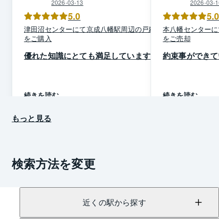
2026-03-13
2026-03-1
5.0
5.
津田沼
センター
にて
京成八幡駅周辺
の
戸建て
本八幡
センター
に
を
ご購入
を
ご売却
優れた知識にとても満足しています
約束事ができて
続きを読む
続きを読む
もっと見る
検索方法を変更
近くの駅から探す