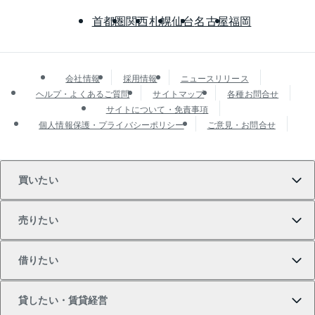
首都圏
関西
札幌
仙台
名古屋
福岡
会社情報
採用情報
ニュースリリース
ヘルプ・よくあるご質問
サイトマップ
各種お問合せ
サイトについて・免責事項
個人情報保護・プライバシーポリシー
ご意見・お問合せ
買いたい
売りたい
買いたいTOP
借りたい
マンションの購入
売りたいTOP
貸したい・賃貸経営
新築・分譲マンションの購入
マンションの売却・査定
借りたいTOP