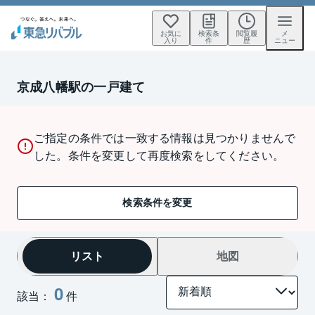
お気に
検索条
閲覧履
メ
入り
件
歴
ニュー
京成八幡駅の一戸建て
ご指定の条件では一致する情報は見つかりませんで
した。条件を変更して再度検索をしてください。
検索条件を変更
リスト
地図
0
該当：
件