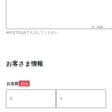
0
/ 400
残
400文字以内で入力してください
り
0
文
字
入
お客さま情報
力
可
能
お名前
必須