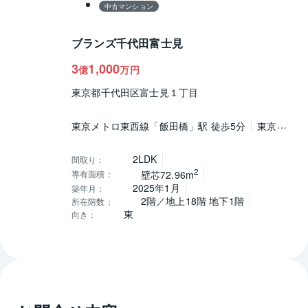
中古マンション
ブランズ千代田富士見
3
1,000
億
万円
東京都千代田区富士見１丁目
東京メトロ東西線「飯田橋」駅 徒歩5分
東京メ
トロ半蔵門線「九段下」駅 徒歩5分
総武・中央
緩行線「飯田橋」駅 徒歩7分
2LDK
間取り
：
2
専有面積
：
壁芯72.96m
2025年1月
築年月
：
2階／地上18階 地下1階
所在階数
：
東
向き
：