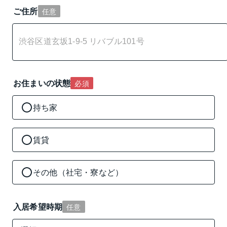
ご住所
任意
お住まいの状態
必須
持ち家
賃貸
その他（社宅・寮など）
入居希望時期
任意