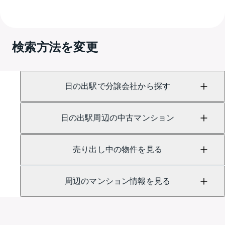
A.
売買に関するお問い合わせは、
GRANTACT虎ノ門 
（TEL：0800-111-0809）
検索方法を変更
賃貸に関するお問い合わせは、
GRANTACT六本木 
（TEL：0120-991-791）
にて承っております。
日の出駅で分譲会社から探す
日の出駅周辺の中古マンション
売り出し中の物件を見る
周辺のマンション情報を見る