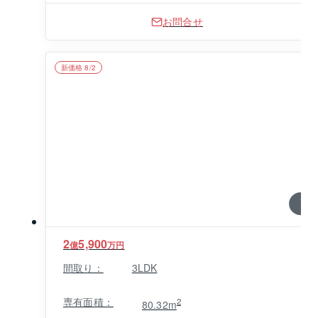
お問合せ
新価格 8/2
1 / 0
2
5,900
億
万円
間取り：
3LDK
専有面積：
2
80.32m