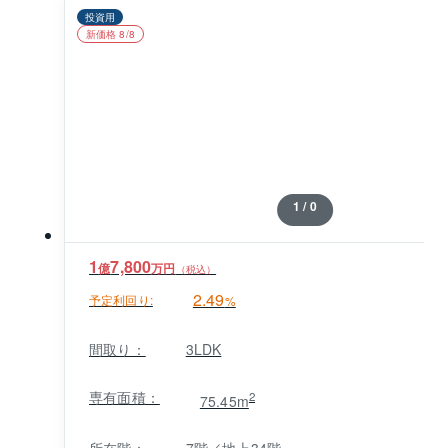
投資用
新価格 8/8
1 / 0
1
7,800
億
万円
（税込）
2.49
予定利回り:
%
間取り：
3LDK
専有面積：
2
75.45m