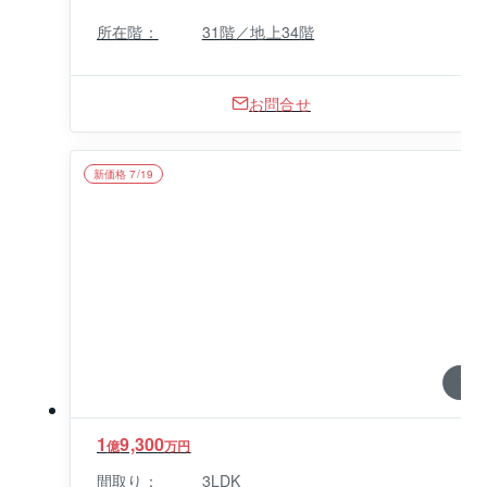
所在階：
31階／地上34階
お問合せ
新価格 7/19
1 / 0
1
9,300
億
万円
間取り：
3LDK