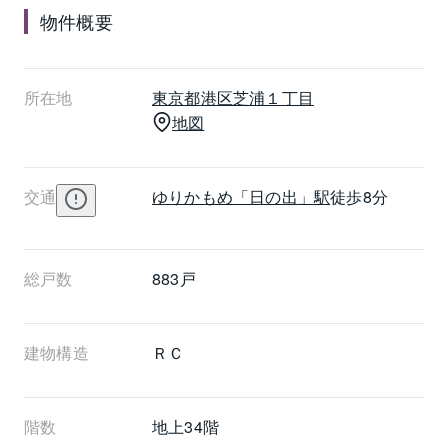
物件概要
所在地
東京都
港区
芝浦１丁目
地図
交通
ゆりかもめ
「日の出」駅
徒歩8分
総戸数
883戸
建物構造
ＲＣ
階数
地上34階 