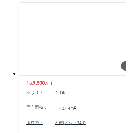
1 / 0
1
9,500
億
万円
間取り：
2LDK
専有面積：
2
60.04m
所在階：
30階／地上34階