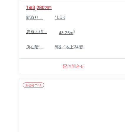
1
3,280
億
万円
間取り：
1LDK
専有面積：
2
48.23m
所在階：
8階／地上34階
お問合せ
新価格 7/18