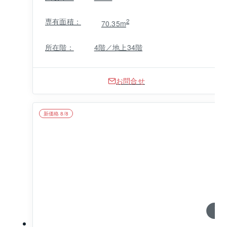
専有面積：
2
70.35m
所在階：
4階／地上34階
お問合せ
新価格 8/8
1 / 0