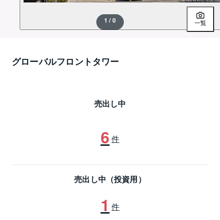
1 / 0
一覧
グローバルフロントタワー
売出し中
6
件
売出し中（投資用）
1
件