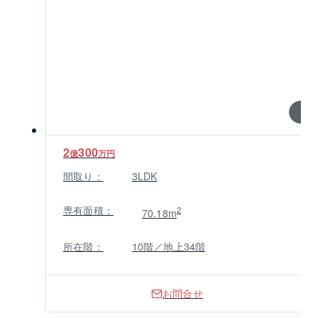
イクルなど総戸数883戸のスケールメリットを活かした
共用設備が大変充実しています。コンシェルジュサー
ビスやベルボーイシステムなど、ソフト面のサポート
も完備されています。ＧＬＯＢＡＬ ＦＲＯＮＴ ＴＯＷ
ＥＲ(グローバルフロントタワー)の最寄り駅は都営浅
草・三田線三田駅から徒歩8分、ゆりかもめの日の出駅
1 / 0
からは徒歩8分です。
2
300
億
万円
間取り：
3LDK
専有面積：
2
70.18m
所在階：
10階／地上34階
お問合せ