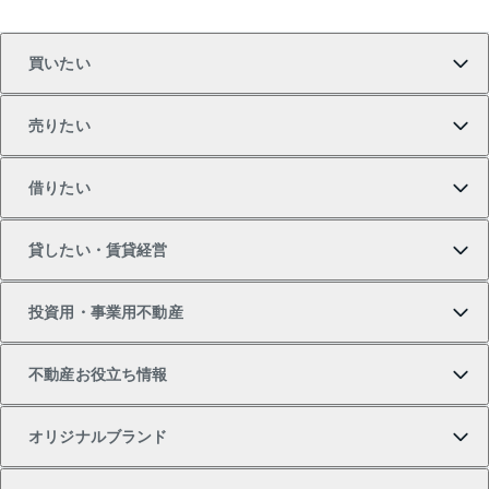
買いたい
売りたい
買いたいTOP
借りたい
マンションの購入
売りたいTOP
貸したい・賃貸経営
新築・分譲マンションの購入
マンションの売却・査定
借りたいTOP
投資用・事業用不動産
中古マンションの購入
一戸建ての売却・査定
物件を借りる
貸したいTOP
不動産お役立ち情報
一戸建ての購入
土地の売却・査定
オフィス・店舗の賃貸
無料賃料査定
投資用・事業用不動産TOP
オリジナルブランド
新築一戸建ての購入
スピードAI査定
借りるときの流れ
マンション賃料データ
投資用不動産
不動産お役立ち情報