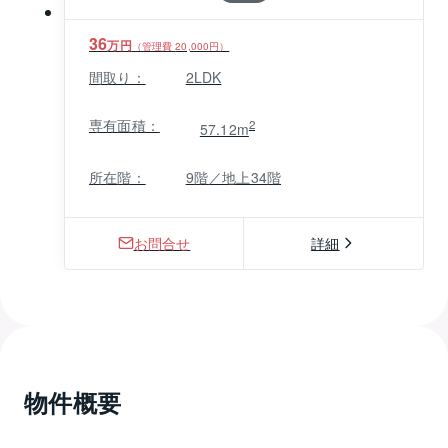
36
万円
（管理費
20,000
円）
間取り：
2LDK
専有面積：
2
57.12m
所在階：
9階／地上34階
お問合せ
詳細
物件概要