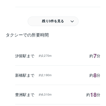
残り3件を見る
タクシーでの所要時間
7
汐留駅まで
約
分
約2,270m
8
新橋駅まで
約
分
約2,190m
18
豊洲駅まで
約
分
約6,310m