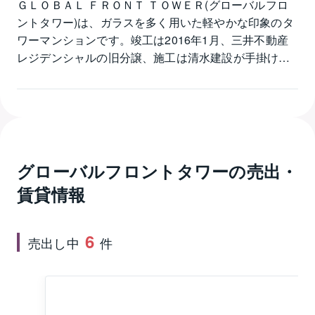
ＧＬＯＢＡＬ ＦＲＯＮＴ ＴＯＷＥＲ(グローバルフロ
ントタワー)は、ガラスを多く用いた軽やかな印象のタ
ワーマンションです。竣工は2016年1月、三井不動産
レジデンシャルの旧分譲、施工は清水建設が手掛けま
した。敷地は東側を芝浦運河、西側を旧海岸通りに面
し、両隣には自動車のディーラーがあります。建物内
にコンビニエンスストアがあり便利、歩いて2分のとこ
ろにはスーパーやドラッグストア、コーヒーショッ
プ、飲食店などの入ったショッピングモールがありま
す。ＧＬＯＢＡＬ ＦＲＯＮＴ ＴＯＷＥＲ(グローバル
グローバルフロントタワー
の売出・
フロントタワー)の分譲時の間取りは1LDK～3LDK、広
賃貸情報
さは40㎡台前半～120㎡台前半が中心、住戸は吹き抜
けを囲むよう回廊型に配置されていますが、画一的に
なりがちな玄関前にアルコーブを設けることにより、
6
売出し中
件
各戸の独立性を大切にしています。食器洗浄乾燥機、
浴室暖房乾燥機、オートバス、エアコン実装、温水床
暖房、ディスポーザーなどの専有設備の他、ジム、
パーティサロン、ラウンジ、ゲストルーム、レンタサ