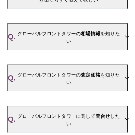
A.
当サイトには、
「売り出されたら教えて」
リクエス
ト機能がございます。お気に入りのマンションをご
グローバルフロントタワーの
相場情報
を知りた
Q.
登録いただきますと、新着情報をいち早くお届けし
い
ます。
ご登録はこちら→
グローバルフロントタワーの新着登録
A.
参考相場価格、参考相場賃料
を掲載しております。
グローバルフロントタワーの過去の販売事例や、周
グローバルフロントタワーの
査定価格
を知りた
Q.
辺の販売実績からAIが算出した数値です。ご希望の
い
広さに合わせてご確認いただけますので、平米数選
択もご活用ください。
A.
グローバルフロントタワーの無料売却査定は
お問い合わせフォーム
よりお問い合わせください。
グローバルフロントタワーに関して
問合せ
した
Q.
い