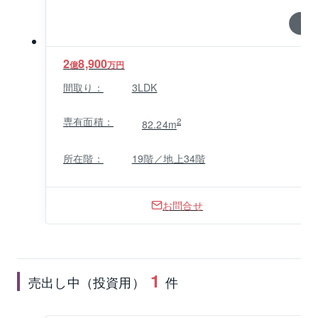
1 / 0
2
8,900
億
万円
間取り：
3LDK
専有面積：
2
82.24m
所在階：
19階／地上34階
お問合せ
1
売出し中（投資用）
件