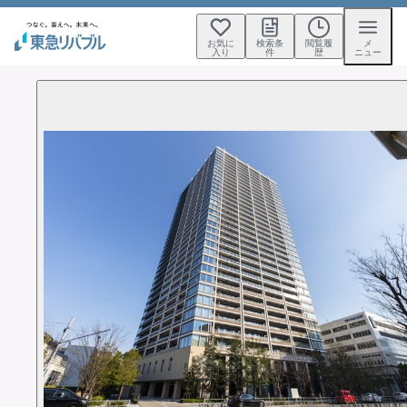
お気に
検索条
閲覧履
メ
入り
件
歴
ニュー