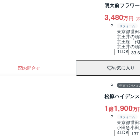
明大前フラワー
3,480
万円
（
リフォーム
東京都世田
京王井の頭
京王線「代
京王井の頭
1LDK
33.
お問合せ
お気に入り
1 / 0
間取り
中古マンショ
松原ハイデンス
1
1,900
億
万
リフォーム
東京都世田
小田急小田
4LDK
137