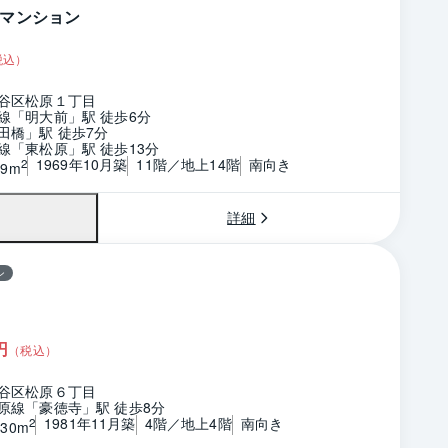
マンション
税込）
谷区松原１丁目
線「明大前」駅 徒歩6分
田橋」駅 徒歩7分
線「東松原」駅 徒歩13分
1969年10月築
11階／地上14階
南向き
2
69m
詳細
ン
円
（税込）
谷区松原６丁目
原線「豪徳寺」駅 徒歩8分
1981年11月築
4階／地上4階
南向き
2
.30m