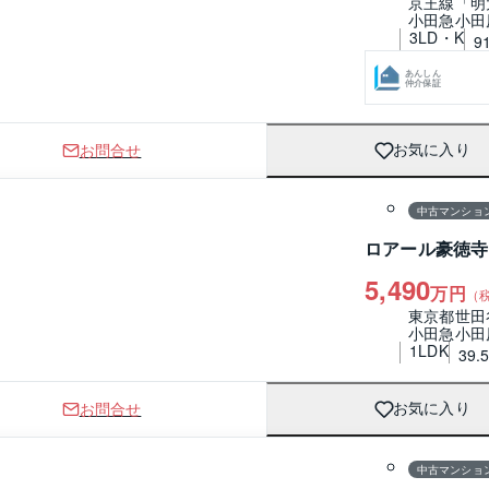
京王線「明
小田急小田
3LD・K
9
あんしん
仲介保証
お問合せ
お気に入り
1 / 0
間取り
中古マンショ
ロアール豪徳寺
5,490
万円
（
東京都世田
小田急小田
1LDK
39.
お問合せ
お気に入り
1 / 0
間取り
中古マンショ