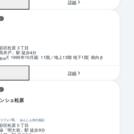
詳細
ン
谷区松原３丁目
高井戸」駅 徒歩4分
1995年10月築
11階／地上13階 地下1階
南向き
2
46m
詳細
ン
ンシェ松原
リフォーム
あんしん仲介保証
谷区松原５丁目
線「明大前」駅 徒歩9分