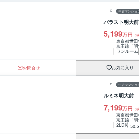
中古マンショ
パラスト明大前
5,199
万円
（
東京都世田
京王線「明
ワンルーム
お問合せ
お気に入り
1 / 0
間取り
中古マンショ
ルミネ明大前
7,199
万円
（
東京都世田
京王線「明
2LDK
50.