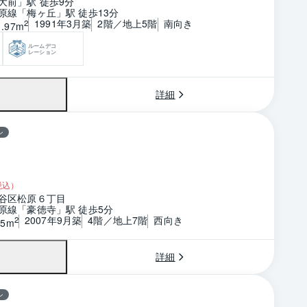
大前」駅 徒歩9分
原線「梅ヶ丘」駅 徒歩13分
1991年3月築
2階／地上5階
南向き
2
1.97m
ルームデコ
レーション
詳細
ン
税込）
谷区松原６丁目
原線「豪徳寺」駅 徒歩5分
2007年9月築
4階／地上7階
西向き
2
55m
詳細
ン