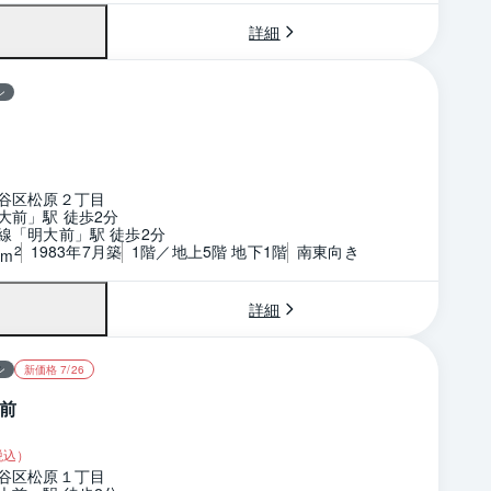
詳細
ン
谷区松原２丁目
大前」駅 徒歩2分
線「明大前」駅 徒歩2分
1983年7月築
1階／地上5階 地下1階
南東向き
2
0m
詳細
ン
新価格 7/26
前
税込）
谷区松原１丁目