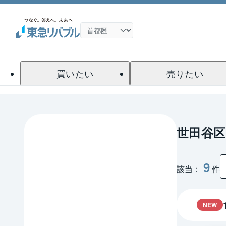
買いたい
売りたい
世田谷区
9
該当：
件
NEW