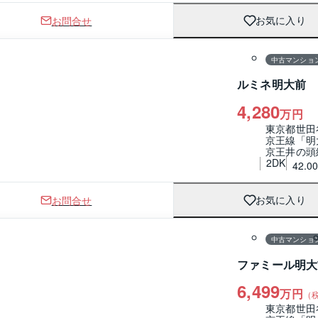
お問合せ
お気に入り
1 / 0
間取り
中古マンショ
ルミネ明大前
4,280
万円
東京都世田
京王線「明
京王井の頭
2DK
42.0
お問合せ
お気に入り
1 / 0
間取り
中古マンショ
ファミール明大
6,499
万円
（
東京都世田