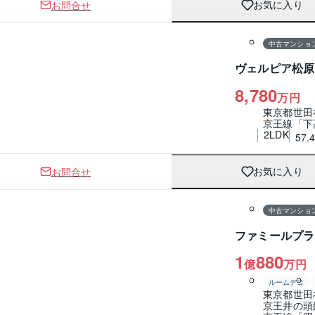
お問合せ
お気に入り
1 / 0
間取り
中古マンショ
ヴェルピア松原
8,780
万円
東京都世田
京王線「下
2LDK
57.
お問合せ
お気に入り
1 / 0
間取り
中古マンショ
ファミールプラ
1
880
億
万円
ルームデコ
東京都世田
京王井の頭