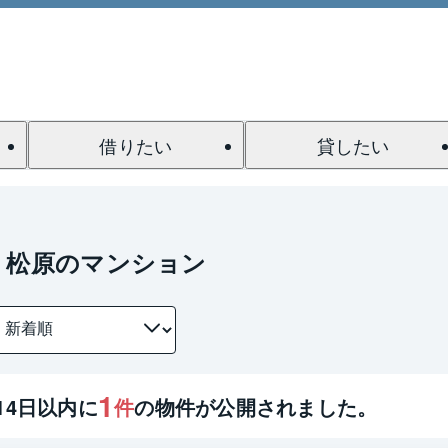
借りたい
貸したい
 松原のマンション
1
14
日以内に
件
の物件が公開されました。
1 / 0