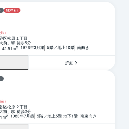
ン
NEW 8/1
税込）
谷区松原１丁目
大前」駅 徒歩5分
1976年3月築
5階／地上10階
南向き
2
42.51m
詳細
ン
税込）
谷区松原２丁目
大前」駅 徒歩2分
1983年7月築
5階／地上5階 地下1階
南東向き
2
51m