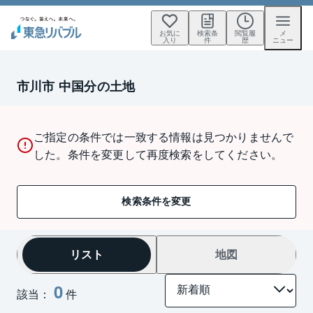
お気に
検索条
閲覧履
メ
入り
件
歴
ニュー
市川市 中国分の土地
ご指定の条件では一致する情報は見つかりませんで
した。条件を変更して再度検索をしてください。
検索条件を変更
リスト
地図
0
該当：
件