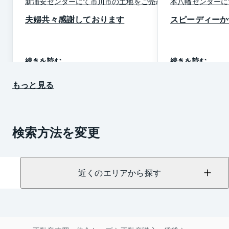
新浦安
センター
にて
市川市
の
土地
を
ご売却
本八幡
センター
に
夫婦共々感謝しております
スピーディーか
続きを読む
続きを読む
もっと見る
検索方法を変更
近くのエリアから探す