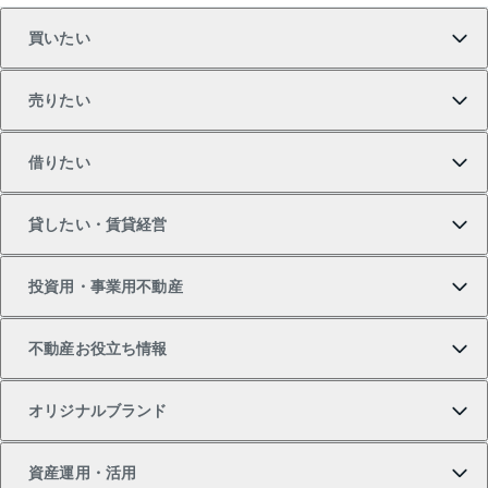
買いたい
売りたい
買いたいTOP
借りたい
マンションの購入
売りたいTOP
貸したい・賃貸経営
新築・分譲マンションの購入
マンションの売却・査定
借りたいTOP
投資用・事業用不動産
中古マンションの購入
一戸建ての売却・査定
物件を借りる
貸したいTOP
不動産お役立ち情報
一戸建ての購入
土地の売却・査定
オフィス・店舗の賃貸
無料賃料査定
投資用・事業用不動産TOP
オリジナルブランド
新築一戸建ての購入
スピードAI査定
借りるときの流れ
マンション賃料データ
投資用不動産
不動産お役立ち情報
資産運用・活用