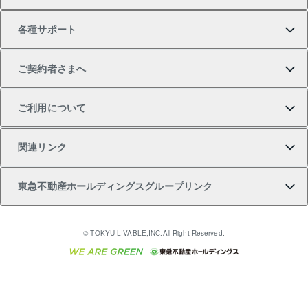
中古一戸建ての購入
不動産売却について
借りるガイド
賃貸管理プラン
事業用不動産
不動産AIアドバイザー Tellus Talk
当社売主リノベーションマンション
各種サポート
一棟リノベーションマンション L`GENTE（ルジェン
土地の購入
不動産査定について
リロケーションについて
マンション投資
マンションライブラリー
等価交換事業
テ）
ご契約者さまへ
不動産購入の流れ
売却サービス
貸すときの流れ
投資用マンション
人気マンションランキング
区分リノベーションマンション Lideas（リディアス）
不動産M&A
シニア向けサポート
ご利用について
投資用一棟レジデンスWELL SQUARE（ウェルスクエ
注目キーワード物件特集
不動産売却の流れ
貸すガイド
マンション一棟
暮らしに役立つ不動産メディア 「Lnote」
アセットマネジメント・出資
相続サポート
ご契約者さまサポートメニュー
ア）
関連リンク
購入ガイド
不動産買換えの流れ
アパート経営
不動産相場・不動産価格情報
不動産小口投資 LEGACIA（レガシア）
リフォームサポート
ご紹介・再契約特典
本人確認に関するお客様へのお願い
東急不動産ホールディングスグループリンク
売却ガイド
アパート投資用物件
不動産売却FAQ
入居者様専用-各種ご案内（賃貸）
金融商品取引について
すまいValue
多言語対応
English
繁体中文
簡体中文
これからご結婚される方に東急百貨店のブライダルク
© TOKYU LIVABLE,INC.All Right Reserved.
収益物件
不動産コラム・ニュース
東急こすもす会「こすもすWeb」
東急リバブル ソーシャルメディアポリシー
東急不動産
ラブ
ご意見・お問い合わせ（金融商品取引専用の相談・お
人材サービスのご用命は 東急リバブルスタッフ株式会
ビル購入（ビル一棟）
不動産用語集
東急コミュニティー
問い合わせ窓口）
社まで