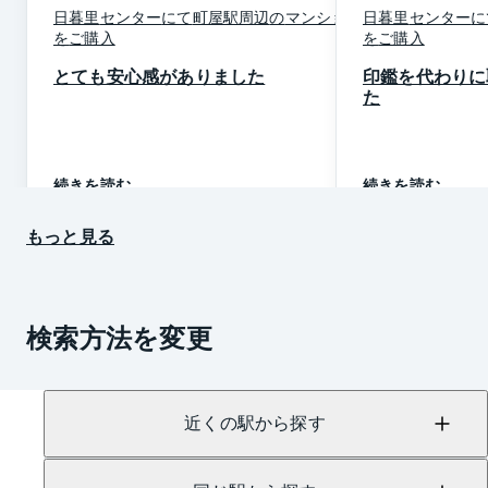
日暮里
センター
にて
町屋駅周辺
の
マンション
日暮里
センター
に
を
ご購入
を
ご購入
とても安心感がありました
印鑑を代わりに
た
続きを読む
続きを読む
もっと見る
検索方法を変更
近くの駅から探す