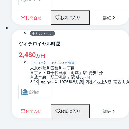
お問合せ
詳細
お気に入り
1 / 0
間取り
中古マンション
ヴィラロイヤル町屋
2,480
万円
リフォーム
あんしん仲介保証
東京都荒川区荒川４丁目
東京メトロ千代田線「町屋」駅 徒歩4分
京成本線「新三河島」駅 徒歩7分
3DK
1976年8月築
2階／地上8階
南西向
2
52.92m
あんしん
仲介保証
お問合せ
詳細
お気に入り