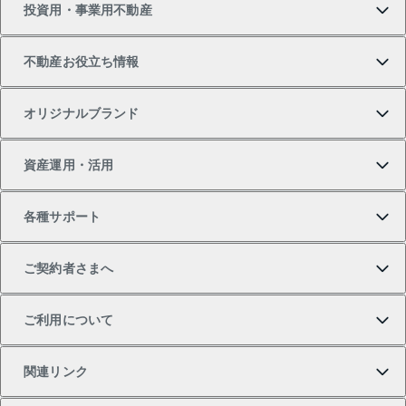
投資用・事業用不動産
中古マンションの購入
一戸建ての売却・査定
物件を借りる
貸したいTOP
不動産お役立ち情報
一戸建ての購入
土地の売却・査定
オフィス・店舗の賃貸
無料賃料査定
投資用・事業用不動産TOP
オリジナルブランド
新築一戸建ての購入
スピードAI査定
借りるときの流れ
マンション賃料データ
投資用不動産
不動産お役立ち情報
資産運用・活用
中古一戸建ての購入
不動産売却について
借りるガイド
賃貸管理プラン
事業用不動産
不動産AIアドバイザー Tellus Talk
当社売主リノベーションマンション
各種サポート
一棟リノベーションマンション L`GENTE（ルジェン
土地の購入
不動産査定について
リロケーションについて
マンション投資
マンションライブラリー
等価交換事業
テ）
ご契約者さまへ
不動産購入の流れ
売却サービス
貸すときの流れ
投資用マンション
人気マンションランキング
区分リノベーションマンション Lideas（リディアス）
不動産M&A
シニア向けサポート
ご利用について
投資用一棟レジデンスWELL SQUARE（ウェルスクエ
注目キーワード物件特集
不動産売却の流れ
貸すガイド
マンション一棟
暮らしに役立つ不動産メディア 「Lnote」
アセットマネジメント・出資
相続サポート
ご契約者さまサポートメニュー
ア）
関連リンク
購入ガイド
不動産買換えの流れ
アパート経営
不動産相場・不動産価格情報
不動産小口投資 LEGACIA（レガシア）
リフォームサポート
ご紹介・再契約特典
本人確認に関するお客様へのお願い