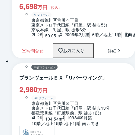
6,698
万円
（税込）
リフォーム
東京都荒川区荒川４丁目
東京メトロ千代田線「町屋」駅 徒歩5分
京成本線「町屋」駅 徒歩6分
2LDK
2006年2月築
6階／地上11階
北向
2
50.05m
お問合せ
詳細
お気に入り
1 / 0
間取り
中古マンション
プランヴェールＥＸ「リバーウイング」
2,980
万円
CGリフォーム
東京都荒川区荒川８丁目
東京メトロ千代田線「町屋」駅 徒歩13分
都電荒川線「町屋駅前」駅 徒歩12分
4LDK
1998年9月築
2
104.54m
10階／地上15階 地下1階
南西向き
CGリフォー
ムイメージ