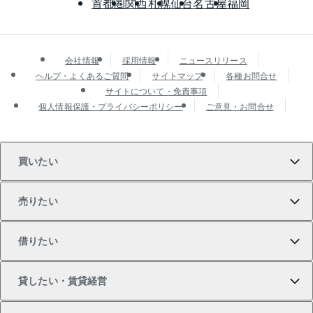
首都圏
関西
札幌
仙台
名古屋
福岡
会社情報
採用情報
ニュースリリース
ヘルプ・よくあるご質問
サイトマップ
各種お問合せ
サイトについて・免責事項
個人情報保護・プライバシーポリシー
ご意見・お問合せ
買いたい
売りたい
買いたいTOP
借りたい
マンションの購入
売りたいTOP
貸したい・賃貸経営
新築・分譲マンションの購入
マンションの売却・査定
借りたいTOP