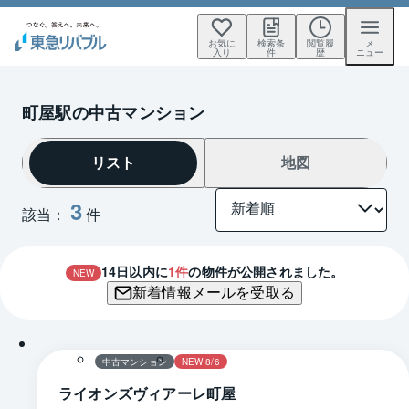
お気に
検索条
閲覧履
メ
入り
件
歴
ニュー
町屋駅の中古マンション
リスト
地図
3
該当：
件
14
日以内に
1
件
の物件が公開されました。
NEW
新着情報メールを受取る
1 / 0
間取り
中古マンション
NEW 8/6
ライオンズヴィアーレ町屋