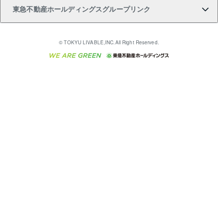
東急不動産ホールディングスグループリンク
売却ガイド
アパート投資用物件
不動産売却FAQ
入居者様専用-各種ご案内（賃貸）
金融商品取引について
すまいValue
多言語対応
English
繁体中文
簡体中文
これからご結婚される方に東急百貨店のブライダルク
© TOKYU LIVABLE,INC.All Right Reserved.
収益物件
不動産コラム・ニュース
東急こすもす会「こすもすWeb」
東急リバブル ソーシャルメディアポリシー
東急不動産
ラブ
ご意見・お問い合わせ（金融商品取引専用の相談・お
人材サービスのご用命は 東急リバブルスタッフ株式会
ビル購入（ビル一棟）
不動産用語集
東急コミュニティー
問い合わせ窓口）
社まで
投資用不動産の売却査定
不動産なんでもネット相談室
保険募集におけるプライバシー・ポリシー
東北の逸品を贈ります 東北すぐれものセレクション
東急リバブル
ダイレクトメール（郵送物）・Eメールなどの送付停
事業用不動産の売却査定
住まいの税金
民泊の開業・運営のご相談は「ReINN株式会社」まで
東急住宅リース
止について
海外不動産
物件一括検索（購入＆賃貸）
宅地建物取引業者の皆様へ
学生情報センター（ナジック）
グループの一覧をもっと見る