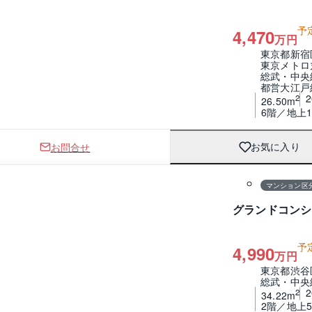
予
4,470
万円
東京都新宿
東京メトロ
総武・中央
都営大江戸
2
26.50m
6階／地上1
お問合せ
お気に入り
1 / 0
間取り
マンション区
グランドコンシ
予
4,990
万円
東京都渋谷
総武・中央
2
34.22m
2階／地上