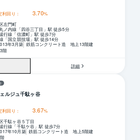
3.70
定利回り：
%
区左門町
丸ノ内線「四谷三丁目」駅 徒歩5分
緩行線「信濃町」駅 徒歩7分
線「国立競技場」駅 徒歩14分
2013年3月築
鉄筋コンクリート造　地上13階建
3階
詳細
分
ェルジュ千駄ヶ谷
3.67
定利回り：
%
区千駄ヶ谷５丁目
緩行線「千駄ケ谷」駅 徒歩7分
2017年10月築
鉄筋コンクリート造　地上5階建
5階