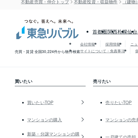
不動産売買・仲介トップ
不動産投資・収益物件
（建物
首都圏
関西
札幌
仙台
会社情報
採用情報
ニュ
サイトについて・免責事項
売買・賃貸 全国30,224件から物件検索
買いたい
売りたい
買いたいTOP
売りたいTOP
マンションの購入
マンションの売
新築・分譲マンションの購
一戸建ての売却