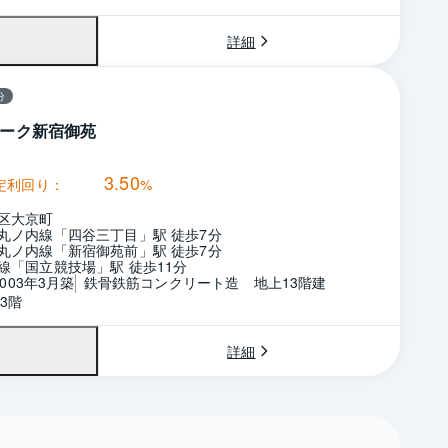
詳細
分
ーク新宿御苑
3.50
定利回り：
%
区大京町
丸ノ内線「四谷三丁目」駅 徒歩7分
丸ノ内線「新宿御苑前」駅 徒歩7分
線「国立競技場」駅 徒歩11分
2003年3月築
鉄骨鉄筋コンクリート造　地上13階建
3階
詳細