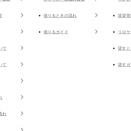
定
借りるときの流れ
賃貸管
借りるガイド
リロケ
いて
貸すと
いて
貸すガ
れ
流れ