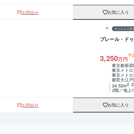
お問合せ
お気に入り
1 / 0
間取り
マンション区
プレール・ドゥ
予
3,250
万円
東京都新宿
東京メトロ
東京メトロ
都営大江戸
2
24.52m
2階／地上1
お問合せ
お気に入り