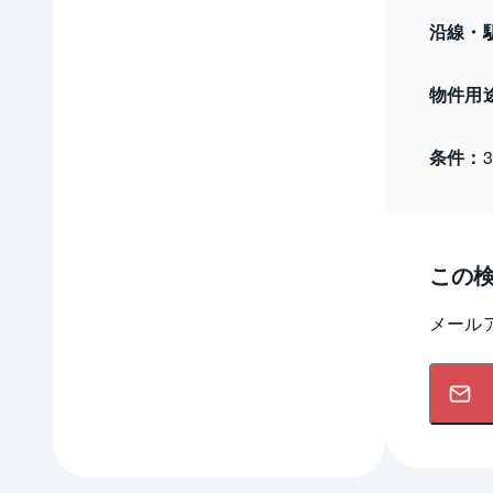
沿線・
物件用
条件：
この
メール