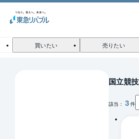
買いたい
売りたい
国立競技
3
該当：
件