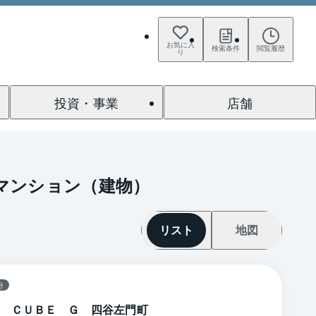
お気に入
検索条件
閲覧履歴
り
投資・事業
店舗
区分マンション（建物）
リスト
地図
分
 ＣＵＢＥ Ｇ 四谷左門町