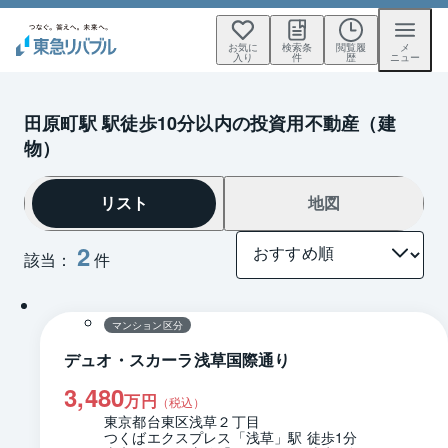
お気に
検索条
閲覧履
メ
入り
件
歴
ニュー
田原町駅 駅徒歩10分以内の投資用不動産（建
物）
リスト
地図
2
該当：
件
1 / 0
間取り
マンション区分
デュオ・スカーラ浅草国際通り
3,480
万円
（税込）
東京都台東区浅草２丁目
つくばエクスプレス「浅草」駅 徒歩1分