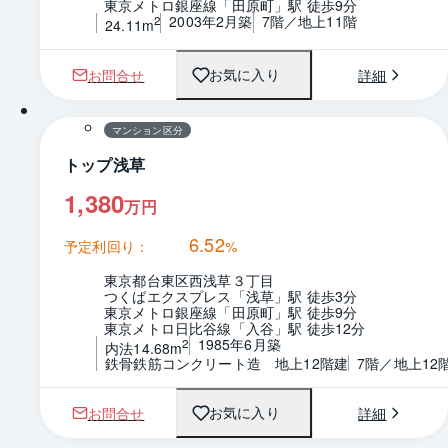
東京メトロ銀座線「田原町」駅 徒歩9分
2003年2月築
7階／地上11階
2
24.11m
お問合せ
詳細
お気に入り
1 / 0
間取り
マンション区分
トップ浅草
1,380
万円
6.52
予定利回り：
%
東京都台東区西浅草３丁目
つくばエクスプレス「浅草」駅 徒歩3分
東京メトロ銀座線「田原町」駅 徒歩9分
東京メトロ日比谷線「入谷」駅 徒歩12分
1985年6月築
2
内法14.68m
鉄骨鉄筋コンクリート造　地上12階建
7階／地上12
お問合せ
詳細
お気に入り