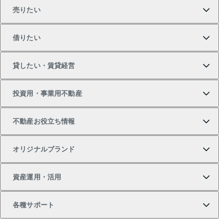
売りたい
買いたいTOP
借りたい
マンションの購入
売りたいTOP
貸したい・賃貸経営
新築・分譲マンションの購入
マンションの売却・査定
借りたいTOP
投資用・事業用不動産
中古マンションの購入
一戸建ての売却・査定
物件を借りる
貸したいTOP
不動産お役立ち情報
一戸建ての購入
土地の売却・査定
オフィス・店舗の賃貸
無料賃料査定
投資用・事業用不動産TOP
オリジナルブランド
新築一戸建ての購入
スピードAI査定
借りるときの流れ
マンション賃料データ
投資用不動産
不動産お役立ち情報
資産運用・活用
中古一戸建ての購入
不動産売却について
借りるガイド
賃貸管理プラン
事業用不動産
不動産AIアドバイザー Tellus Talk
当社売主リノベーションマンション
各種サポート
一棟リノベーションマンション L`GENTE（ルジェン
土地の購入
不動産査定について
リロケーションについて
マンション投資
マンションライブラリー
等価交換事業
テ）