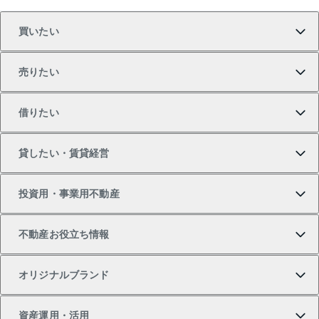
買いたい
売りたい
買いたいTOP
借りたい
マンションの購入
売りたいTOP
貸したい・賃貸経営
新築・分譲マンションの購入
マンションの売却・査定
借りたいTOP
投資用・事業用不動産
中古マンションの購入
一戸建ての売却・査定
物件を借りる
貸したいTOP
不動産お役立ち情報
一戸建ての購入
土地の売却・査定
オフィス・店舗の賃貸
無料賃料査定
投資用・事業用不動産TOP
オリジナルブランド
新築一戸建ての購入
スピードAI査定
借りるときの流れ
マンション賃料データ
投資用不動産
不動産お役立ち情報
資産運用・活用