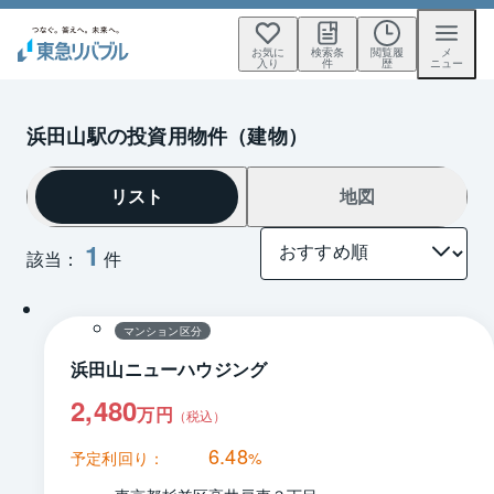
お気に
検索条
閲覧履
メ
入り
件
歴
ニュー
浜田山駅の投資用物件（建物）
リスト
地図
1
該当：
件
間取り
マンション区分
浜田山ニューハウジング
2,480
万円
（税込）
6.48
予定利回り：
%