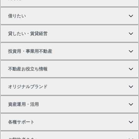
買いたいTOP
借りたい
マンションの購入
売りたいTOP
貸したい・賃貸経営
新築・分譲マンションの購入
マンションの売却・査定
借りたいTOP
投資用・事業用不動産
中古マンションの購入
一戸建ての売却・査定
物件を借りる
貸したいTOP
不動産お役立ち情報
一戸建ての購入
土地の売却・査定
オフィス・店舗の賃貸
無料賃料査定
投資用・事業用不動産TOP
オリジナルブランド
新築一戸建ての購入
スピードAI査定
借りるときの流れ
マンション賃料データ
投資用不動産
不動産お役立ち情報
資産運用・活用
中古一戸建ての購入
不動産売却について
借りるガイド
賃貸管理プラン
事業用不動産
不動産AIアドバイザー Tellus Talk
当社売主リノベーションマンション
各種サポート
一棟リノベーションマンション L`GENTE（ルジェン
土地の購入
不動産査定について
リロケーションについて
マンション投資
マンションライブラリー
等価交換事業
テ）