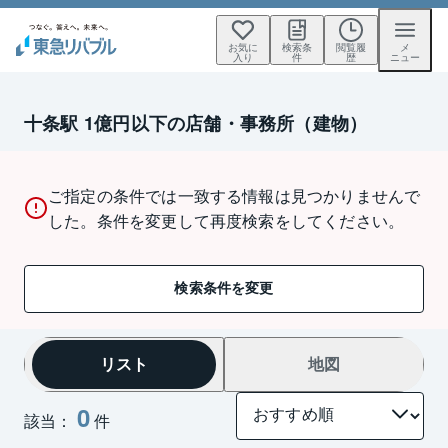
お気に
検索条
閲覧履
メ
入り
件
歴
ニュー
十条駅 1億円以下の店舗・事務所（建物）
ご指定の条件では一致する情報は見つかりませんで
した。条件を変更して再度検索をしてください。
検索条件を変更
リスト
地図
0
該当：
件