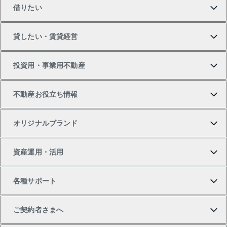
借りたい
マンションの購入
売りたいTOP
貸したい・賃貸経営
新築・分譲マンションの購入
マンションの売却・査定
借りたいTOP
投資用・事業用不動産
中古マンションの購入
一戸建ての売却・査定
物件を借りる
貸したいTOP
不動産お役立ち情報
一戸建ての購入
土地の売却・査定
オフィス・店舗の賃貸
無料賃料査定
投資用・事業用不動産TOP
オリジナルブランド
新築一戸建ての購入
スピードAI査定
借りるときの流れ
マンション賃料データ
投資用不動産
不動産お役立ち情報
資産運用・活用
中古一戸建ての購入
不動産売却について
借りるガイド
賃貸管理プラン
事業用不動産
不動産AIアドバイザー Tellus Talk
当社売主リノベーションマンション
各種サポート
一棟リノベーションマンション L`GENTE（ルジェン
土地の購入
不動産査定について
リロケーションについて
マンション投資
マンションライブラリー
等価交換事業
テ）
ご契約者さまへ
不動産購入の流れ
売却サービス
貸すときの流れ
投資用マンション
人気マンションランキング
区分リノベーションマンション Lideas（リディアス）
不動産M&A
シニア向けサポート