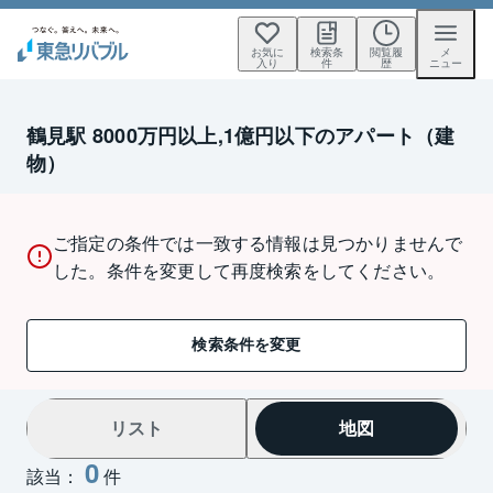
お気に
検索条
閲覧履
メ
入り
件
歴
ニュー
鶴見駅 8000万円以上,1億円以下のアパート（建
物）
ご指定の条件では一致する情報は見つかりませんで
した。条件を変更して再度検索をしてください。
検索条件を変更
リスト
地図
0
該当：
件